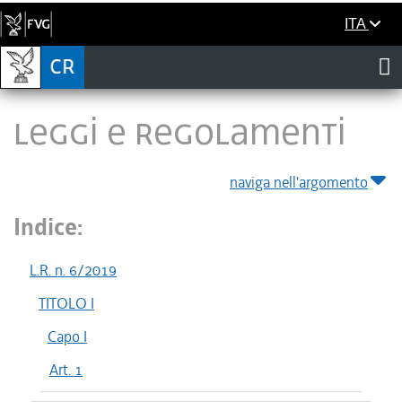
ITA
LEGGI E REGOLAMENTI
naviga nell'argomento
Indice:
L.R. n. 6/2019
TITOLO I
Capo I
Art. 1