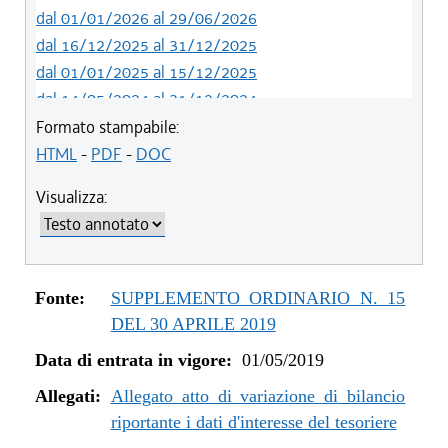
dal 01/01/2026 al 29/06/2026
dal 16/12/2025 al 31/12/2025
dal 01/01/2025 al 15/12/2025
dal 14/05/2024 al 31/12/2024
dal 12/08/2023 al 13/05/2024
Formato stampabile:
dal 05/08/2022 al 11/08/2023
HTML
-
PDF
-
DOC
dal 06/11/2021 al 04/08/2022
Visualizza:
dal 12/08/2021 al 05/11/2021
dal 26/02/2021 al 11/08/2021
dal 02/07/2020 al 25/02/2021
dal 01/01/2020 al 01/07/2020
Fonte:
SUPPLEMENTO ORDINARIO N. 15
dal 07/11/2019 al 31/12/2019
DEL 30 APRILE 2019
dal 11/07/2019 al 06/11/2019
Data di entrata in vigore:
01/05/2019
dal 01/05/2019 al 10/07/2019
Allegati:
Allegato atto di variazione di bilancio
riportante i dati d'interesse del tesoriere