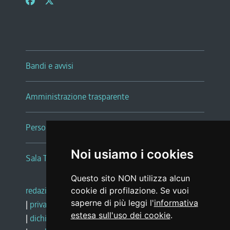
Bandi e avvisi
Amministrazione trasparente
Persone e Uffici
Noi usiamo i cookies
Sala Tiziano Tessitori
Questo sito NON utilizza alcun
redazione web
|
note legali
|
glossario
cookie di profilazione. Se vuoi
saperne di più leggi l'
informativa
|
privacy
|
social media policy
estesa sull'uso dei cookie
.
|
dichiarazione di accessibilità
|
feedback