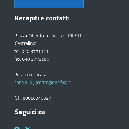
Recapiti e contatti
Piazza Oberdan 6, 34133 TRIESTE
Centralino:
tel. 040 3771111
fax. 040 3773190
Posta certificata:
consiglio@certregione.fvg.it
C.F. 80016340327
Seguici su