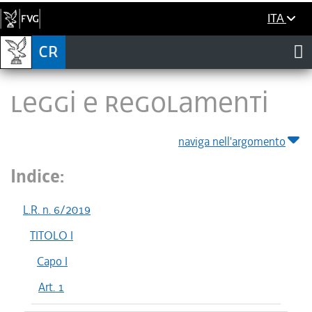
ITA
LEGGI E REGOLAMENTI
naviga nell'argomento
Indice:
L.R. n. 6/2019
TITOLO I
Capo I
Art. 1