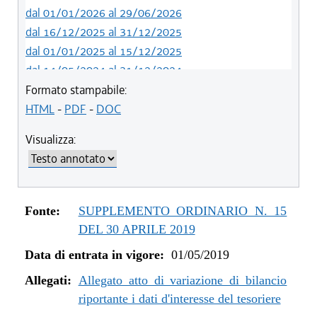
dal 01/01/2026 al 29/06/2026
dal 16/12/2025 al 31/12/2025
dal 01/01/2025 al 15/12/2025
dal 14/05/2024 al 31/12/2024
dal 12/08/2023 al 13/05/2024
Formato stampabile:
dal 05/08/2022 al 11/08/2023
HTML
-
PDF
-
DOC
dal 06/11/2021 al 04/08/2022
Visualizza:
dal 12/08/2021 al 05/11/2021
dal 26/02/2021 al 11/08/2021
dal 02/07/2020 al 25/02/2021
dal 01/01/2020 al 01/07/2020
Fonte:
SUPPLEMENTO ORDINARIO N. 15
dal 07/11/2019 al 31/12/2019
DEL 30 APRILE 2019
dal 11/07/2019 al 06/11/2019
Data di entrata in vigore:
01/05/2019
dal 01/05/2019 al 10/07/2019
Allegati:
Allegato atto di variazione di bilancio
riportante i dati d'interesse del tesoriere