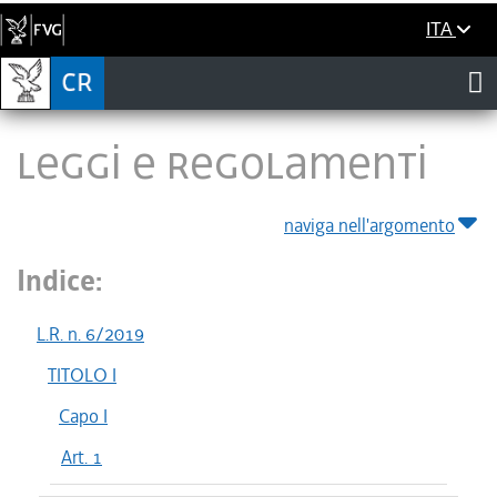
ITA
LEGGI E REGOLAMENTI
naviga nell'argomento
Indice:
L.R. n. 6/2019
TITOLO I
Capo I
Art. 1