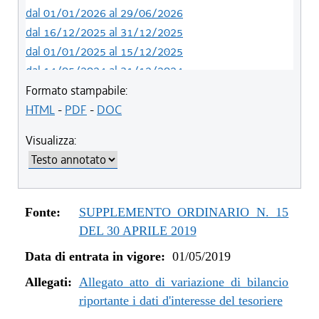
dal 01/01/2026 al 29/06/2026
dal 16/12/2025 al 31/12/2025
dal 01/01/2025 al 15/12/2025
dal 14/05/2024 al 31/12/2024
dal 12/08/2023 al 13/05/2024
Formato stampabile:
dal 05/08/2022 al 11/08/2023
HTML
-
PDF
-
DOC
dal 06/11/2021 al 04/08/2022
Visualizza:
dal 12/08/2021 al 05/11/2021
dal 26/02/2021 al 11/08/2021
dal 02/07/2020 al 25/02/2021
dal 01/01/2020 al 01/07/2020
Fonte:
SUPPLEMENTO ORDINARIO N. 15
dal 07/11/2019 al 31/12/2019
DEL 30 APRILE 2019
dal 11/07/2019 al 06/11/2019
Data di entrata in vigore:
01/05/2019
dal 01/05/2019 al 10/07/2019
Allegati:
Allegato atto di variazione di bilancio
riportante i dati d'interesse del tesoriere