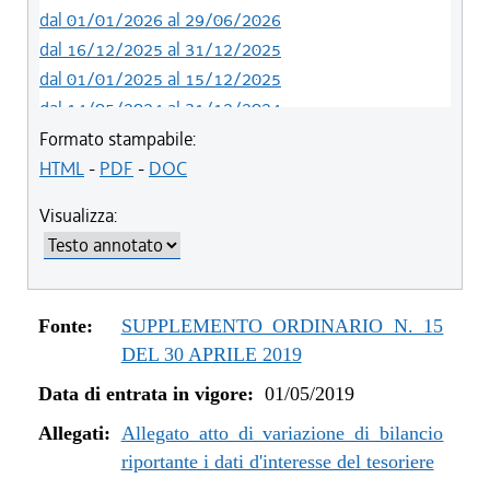
dal 01/01/2026 al 29/06/2026
dal 16/12/2025 al 31/12/2025
dal 01/01/2025 al 15/12/2025
dal 14/05/2024 al 31/12/2024
dal 12/08/2023 al 13/05/2024
Formato stampabile:
dal 05/08/2022 al 11/08/2023
HTML
-
PDF
-
DOC
dal 06/11/2021 al 04/08/2022
Visualizza:
dal 12/08/2021 al 05/11/2021
dal 26/02/2021 al 11/08/2021
dal 02/07/2020 al 25/02/2021
dal 01/01/2020 al 01/07/2020
Fonte:
SUPPLEMENTO ORDINARIO N. 15
dal 07/11/2019 al 31/12/2019
DEL 30 APRILE 2019
dal 11/07/2019 al 06/11/2019
Data di entrata in vigore:
01/05/2019
dal 01/05/2019 al 10/07/2019
Allegati:
Allegato atto di variazione di bilancio
riportante i dati d'interesse del tesoriere