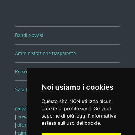
Bandi e avvisi
Amministrazione trasparente
Persone e Uffici
Noi usiamo i cookies
Sala Tiziano Tessitori
Questo sito NON utilizza alcun
redazione web
|
note legali
|
glossario
cookie di profilazione. Se vuoi
saperne di più leggi l'
informativa
|
privacy
|
social media policy
estesa sull'uso dei cookie
.
|
dichiarazione di accessibilità
|
feedback
|
cambio preferenze cookie