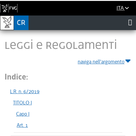
ITA
LEGGI E REGOLAMENTI
naviga nell'argomento
Indice:
L.R. n. 6/2019
TITOLO I
Capo I
Art. 1