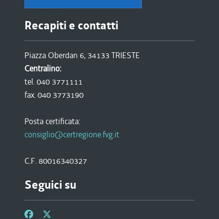
Recapiti e contatti
Piazza Oberdan 6, 34133 TRIESTE
Centralino:
tel. 040 3771111
fax. 040 3773190
Posta certificata:
consiglio@certregione.fvg.it
C.F. 80016340327
Seguici su