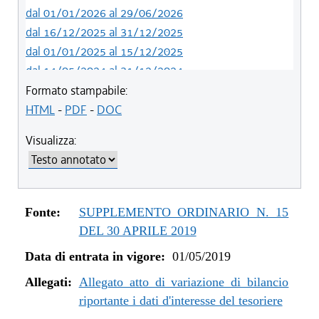
dal 01/01/2026 al 29/06/2026
dal 16/12/2025 al 31/12/2025
dal 01/01/2025 al 15/12/2025
dal 14/05/2024 al 31/12/2024
dal 12/08/2023 al 13/05/2024
Formato stampabile:
dal 05/08/2022 al 11/08/2023
HTML
-
PDF
-
DOC
dal 06/11/2021 al 04/08/2022
Visualizza:
dal 12/08/2021 al 05/11/2021
dal 26/02/2021 al 11/08/2021
dal 02/07/2020 al 25/02/2021
dal 01/01/2020 al 01/07/2020
Fonte:
SUPPLEMENTO ORDINARIO N. 15
dal 07/11/2019 al 31/12/2019
DEL 30 APRILE 2019
dal 11/07/2019 al 06/11/2019
Data di entrata in vigore:
01/05/2019
dal 01/05/2019 al 10/07/2019
Allegati:
Allegato atto di variazione di bilancio
riportante i dati d'interesse del tesoriere