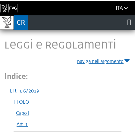
ITA
LEGGI E REGOLAMENTI
naviga nell'argomento
Indice:
L.R. n. 6/2019
TITOLO I
Capo I
Art. 1