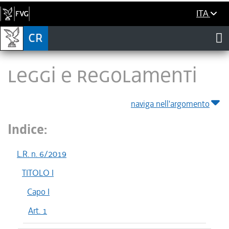
ITA
LEGGI E REGOLAMENTI
naviga nell'argomento
Indice:
L.R. n. 6/2019
TITOLO I
Capo I
Art. 1