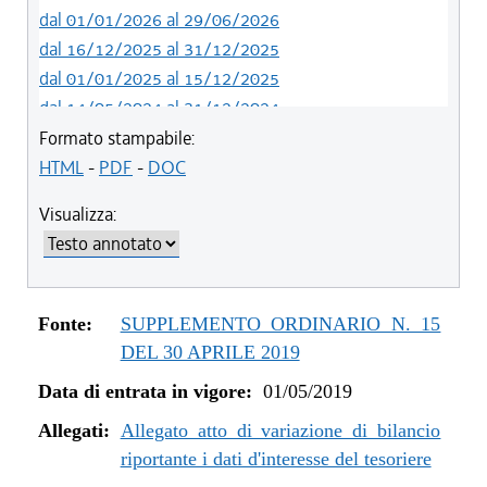
dal 01/01/2026 al 29/06/2026
dal 16/12/2025 al 31/12/2025
dal 01/01/2025 al 15/12/2025
dal 14/05/2024 al 31/12/2024
dal 12/08/2023 al 13/05/2024
Formato stampabile:
dal 05/08/2022 al 11/08/2023
HTML
-
PDF
-
DOC
dal 06/11/2021 al 04/08/2022
Visualizza:
dal 12/08/2021 al 05/11/2021
dal 26/02/2021 al 11/08/2021
dal 02/07/2020 al 25/02/2021
dal 01/01/2020 al 01/07/2020
Fonte:
SUPPLEMENTO ORDINARIO N. 15
dal 07/11/2019 al 31/12/2019
DEL 30 APRILE 2019
dal 11/07/2019 al 06/11/2019
Data di entrata in vigore:
01/05/2019
dal 01/05/2019 al 10/07/2019
Allegati:
Allegato atto di variazione di bilancio
riportante i dati d'interesse del tesoriere