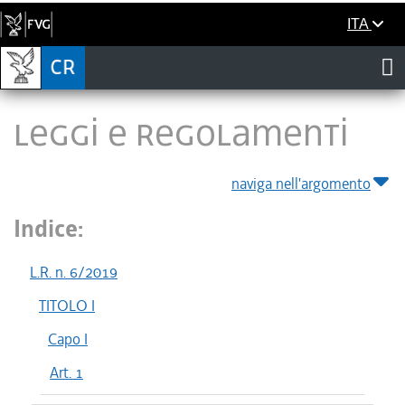
ITA
LEGGI E REGOLAMENTI
naviga nell'argomento
Indice:
L.R. n. 6/2019
TITOLO I
Capo I
Art. 1