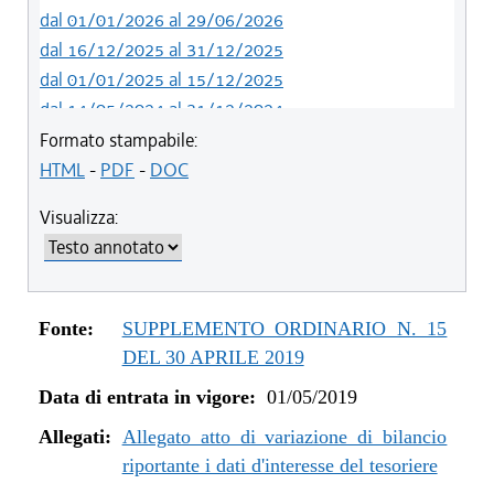
dal 01/01/2026 al 29/06/2026
dal 16/12/2025 al 31/12/2025
dal 01/01/2025 al 15/12/2025
dal 14/05/2024 al 31/12/2024
dal 12/08/2023 al 13/05/2024
Formato stampabile:
dal 05/08/2022 al 11/08/2023
HTML
-
PDF
-
DOC
dal 06/11/2021 al 04/08/2022
Visualizza:
dal 12/08/2021 al 05/11/2021
dal 26/02/2021 al 11/08/2021
dal 02/07/2020 al 25/02/2021
dal 01/01/2020 al 01/07/2020
Fonte:
SUPPLEMENTO ORDINARIO N. 15
dal 07/11/2019 al 31/12/2019
DEL 30 APRILE 2019
dal 11/07/2019 al 06/11/2019
Data di entrata in vigore:
01/05/2019
dal 01/05/2019 al 10/07/2019
Allegati:
Allegato atto di variazione di bilancio
riportante i dati d'interesse del tesoriere