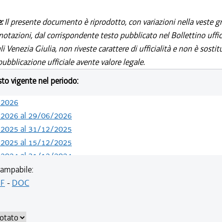
e:
Il presente documento è riprodotto, con variazioni nella veste gr
notazioni, dal corrispondente testo pubblicato nel Bollettino uffic
i Venezia Giulia, non riveste carattere di ufficialità e non è sostit
ubblicazione ufficiale avente valore legale.
esto vigente nel periodo:
/2026
/2026 al 29/06/2026
/2025 al 31/12/2025
/2025 al 15/12/2025
/2024 al 31/12/2024
/2023 al 13/05/2024
ampabile:
/2022 al 11/08/2023
F
-
DOC
/2021 al 04/08/2022
/2021 al 05/11/2021