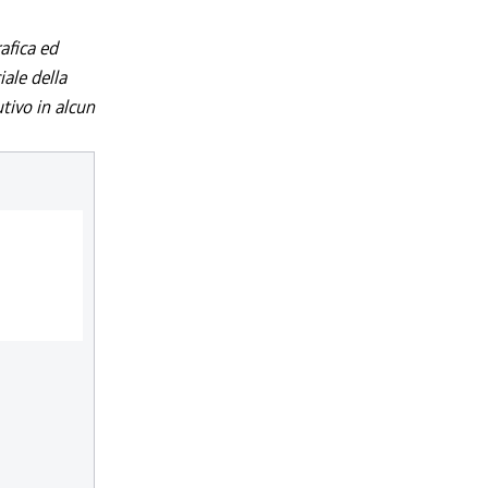
afica ed
iale della
utivo in alcun