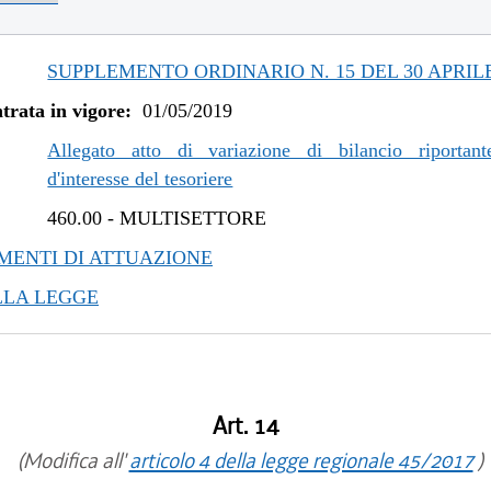
/2021 al 11/08/2021
/2020 al 25/02/2021
/2020 al 01/07/2020
SUPPLEMENTO ORDINARIO N. 15 DEL 30 APRILE
/2019 al 31/12/2019
trata in vigore:
01/05/2019
/2019 al 06/11/2019
/2019 al 10/07/2019
Allegato atto di variazione di bilancio riportant
d'interesse del tesoriere
460.00
-
MULTISETTORE
ENTI DI ATTUAZIONE
LLA LEGGE
Art. 14
(Modifica all'
articolo 4 della legge regionale 45/2017
)