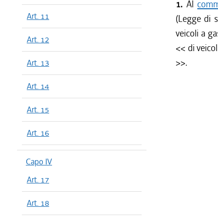
1.
Al
comma
Art. 11
(Legge di s
veicoli a g
Art. 12
<<
di veico
>>.
Art. 13
Art. 14
Art. 15
Art. 16
Capo IV
Art. 17
Art. 18