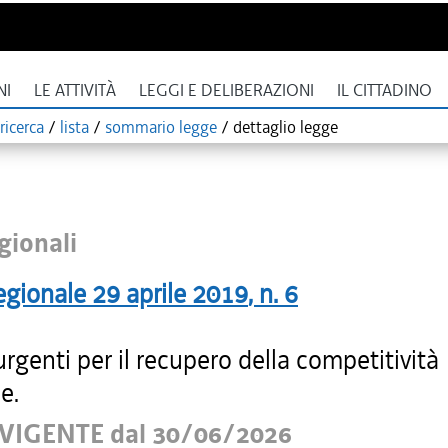
NI
LE ATTIVITÀ
LEGGI E DELIBERAZIONI
IL CITTADINO
ricerca
/
lista
/
sommario legge
/
dettaglio legge
gionali
egionale
29 aprile 2019
, n.
6
rgenti per il recupero della competitività
e.
VIGENTE dal 30/06/2026