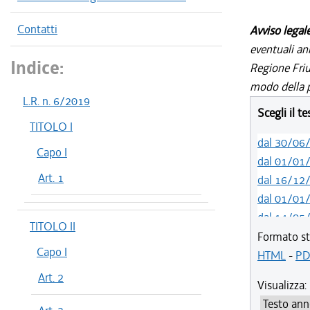
Contatti
Avviso legal
eventuali an
Indice:
Regione Friul
modo della p
L.R. n. 6/2019
Scegli il t
TITOLO I
dal 30/06
Capo I
dal 01/01
Art. 1
dal 16/12
dal 01/01
dal 14/05
TITOLO II
dal 12/08
Formato st
Capo I
dal 05/08
HTML
-
PD
dal 06/11
Art. 2
Visualizza:
dal 12/08