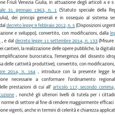
ne Friuli Venezia Giulia, in attuazione degli articoli 4 e 5
nale 31 gennaio 1963, n. 1
(Statuto speciale della Reg
ulia), dei principi generali e in ossequio al sistema sem
 dal
decreto legge 9 febbraio 2012, n. 5
(Disposizioni urgent
cazione e sviluppo), convertito, con modificazioni, dalla
le
5
, e dal
decreto legge 11 settembre 2014, n. 133
(Misure 
ei cantieri, la realizzazione delle opere pubbliche, la digital
emplificazione burocratica, l'emergenza del dissesto idr
sa delle cattività produttive), convertito, con modificazioni
re 2014, n. 164
, introduce con la presente legge l
zione necessarie a conformare l'ordinamento regionale
delle prestazioni di cui all'
articolo 117, secondo comma, 
tuzione
, nonché gli ulteriori livelli di tutela per i cittadi
e norme di settore al fine di rendere maggiormente efficaci 
one vigenti, anche in termini di celerità e chiarezza applicat