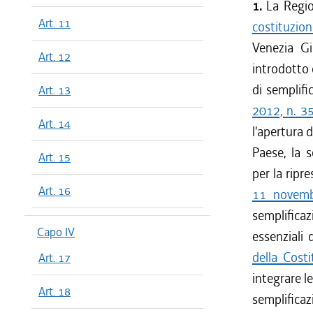
1.
La Regio
Art. 11
costituzio
Venezia Gi
Art. 12
introdotto
di semplifi
Art. 13
2012, n. 3
Art. 14
l'apertura d
Paese, la s
Art. 15
per la ripre
Art. 16
11 novemb
semplifica
Capo IV
essenziali 
della Costi
Art. 17
integrare l
Art. 18
semplificazi