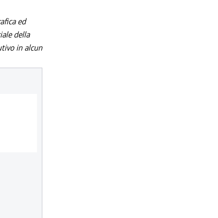
afica ed
iale della
utivo in alcun