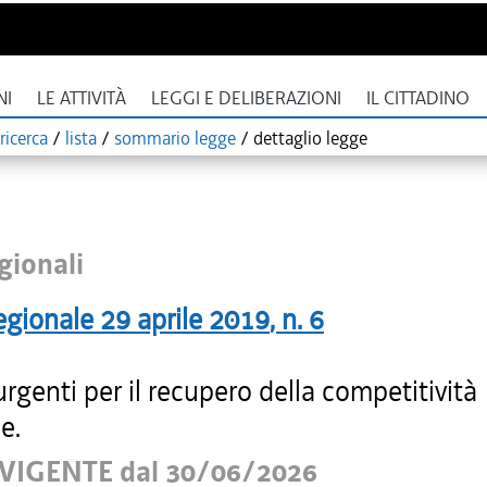
NI
LE ATTIVITÀ
LEGGI E DELIBERAZIONI
IL CITTADINO
ricerca
/
lista
/
sommario legge
/
dettaglio legge
gionali
egionale
29 aprile 2019
, n.
6
rgenti per il recupero della competitività
e.
VIGENTE dal 30/06/2026