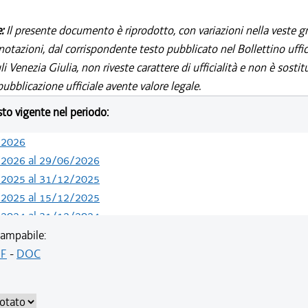
e:
Il presente documento è riprodotto, con variazioni nella veste gr
notazioni, dal corrispondente testo pubblicato nel Bollettino uffic
i Venezia Giulia, non riveste carattere di ufficialità e non è sostit
ubblicazione ufficiale avente valore legale.
esto vigente nel periodo:
/2026
/2026 al 29/06/2026
/2025 al 31/12/2025
/2025 al 15/12/2025
/2024 al 31/12/2024
/2023 al 13/05/2024
ampabile:
/2022 al 11/08/2023
F
-
DOC
/2021 al 04/08/2022
/2021 al 05/11/2021