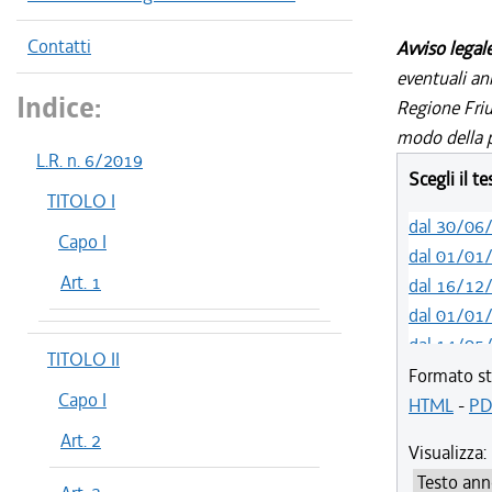
Contatti
Avviso legal
eventuali an
Indice:
Regione Friul
modo della p
L.R. n. 6/2019
Scegli il t
TITOLO I
dal 30/06
Capo I
dal 01/01
Art. 1
dal 16/12
dal 01/01
dal 14/05
TITOLO II
dal 12/08
Formato st
Capo I
dal 05/08
HTML
-
PD
dal 06/11
Art. 2
Visualizza:
dal 12/08