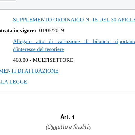
/2021 al 11/08/2021
/2020 al 25/02/2021
/2020 al 01/07/2020
SUPPLEMENTO ORDINARIO N. 15 DEL 30 APRILE
/2019 al 31/12/2019
trata in vigore:
01/05/2019
/2019 al 06/11/2019
/2019 al 10/07/2019
Allegato atto di variazione di bilancio riportant
d'interesse del tesoriere
460.00
-
MULTISETTORE
ENTI DI ATTUAZIONE
LLA LEGGE
Art. 1
(Oggetto e finalità)