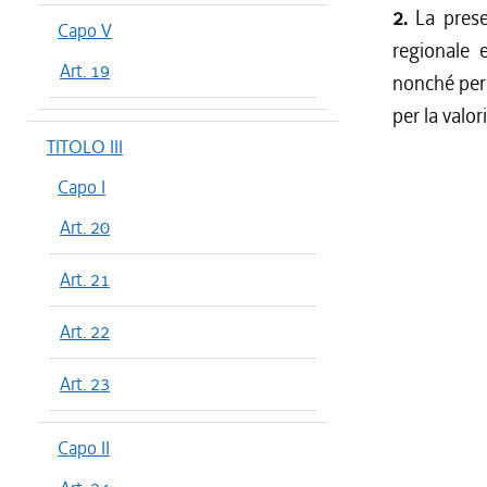
2.
La prese
Capo V
regionale e
Art. 19
nonché per 
per la valor
TITOLO III
Capo I
Art. 20
Art. 21
Art. 22
Art. 23
Capo II