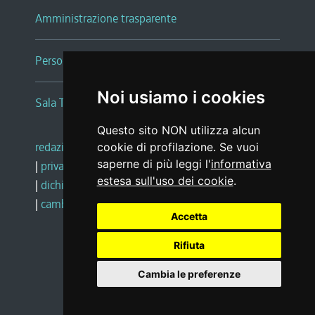
Amministrazione trasparente
Persone e Uffici
Noi usiamo i cookies
Sala Tiziano Tessitori
Questo sito NON utilizza alcun
redazione web
|
note legali
|
glossario
cookie di profilazione. Se vuoi
saperne di più leggi l'
informativa
|
privacy
|
social media policy
estesa sull'uso dei cookie
.
|
dichiarazione di accessibilità
|
feedback
|
cambio preferenze cookie
Accetta
Rifiuta
Realizzato da
Cambia le preferenze