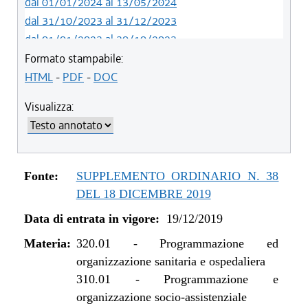
dal 01/01/2024 al 13/05/2024
dal 31/10/2023 al 31/12/2023
dal 01/01/2023 al 30/10/2023
dal 09/08/2022 al 31/12/2022
Formato stampabile:
dal 06/11/2021 al 31/12/2021
HTML
-
PDF
-
DOC
dal 01/01/2021 al 05/11/2021
Visualizza:
dal 12/11/2020 al 31/12/2020
dal 02/07/2020 al 11/11/2020
dal 19/12/2019 al 01/07/2020
Fonte:
SUPPLEMENTO ORDINARIO N. 38
DEL 18 DICEMBRE 2019
Data di entrata in vigore:
19/12/2019
Materia:
320.01
-
Programmazione ed
organizzazione sanitaria e ospedaliera
310.01
-
Programmazione e
organizzazione socio-assistenziale