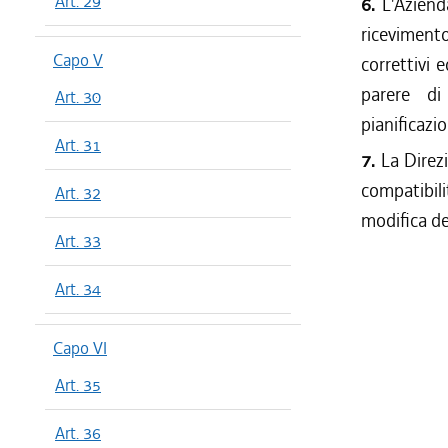
Art. 29
6.
L'Aziend
riceviment
Capo V
correttivi e
parere di
Art. 30
pianificazi
Art. 31
7.
La Direzi
compatibili
Art. 32
modifica de
Art. 33
Art. 34
Capo VI
Art. 35
Art. 36