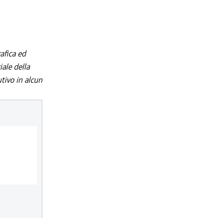
afica ed
iale della
utivo in alcun