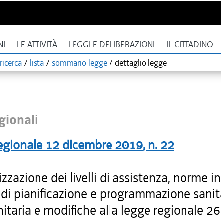
NI
LE ATTIVITÀ
LEGGI E DELIBERAZIONI
IL CITTADINO
ricerca
/
lista
/
sommario legge
/
dettaglio legge
gionali
egionale
12 dicembre 2019
, n.
22
zzazione dei livelli di assistenza, norme in
 di pianificazione e programmazione sanit
nitaria e modifiche alla legge regionale 2