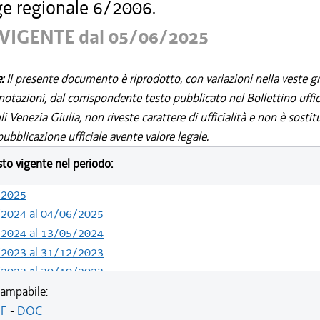
gge regionale 6/2006.
VIGENTE dal 05/06/2025
e:
Il presente documento è riprodotto, con variazioni nella veste gr
notazioni, dal corrispondente testo pubblicato nel Bollettino uffic
i Venezia Giulia, non riveste carattere di ufficialità e non è sostit
ubblicazione ufficiale avente valore legale.
esto vigente nel periodo:
/2025
/2024 al 04/06/2025
/2024 al 13/05/2024
/2023 al 31/12/2023
/2023 al 30/10/2023
/2022 al 31/12/2022
ampabile:
/2021 al 31/12/2021
F
-
DOC