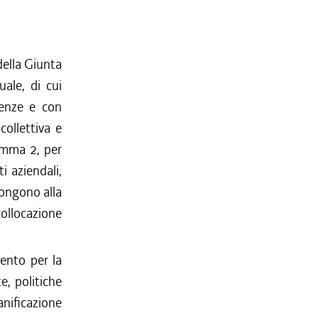
 della Giunta
uale, di cui
denze e con
collettiva e
comma 2, per
ti aziendali,
pongono alla
ollocazione
mento per la
e, politiche
ianificazione