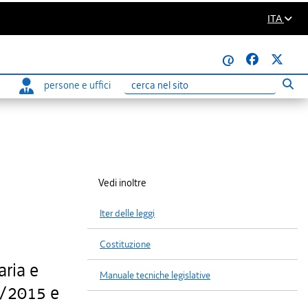
ITA
@
persone e uffici
Eseg
Ricerca
Vedi inoltre
Iter delle leggi
Costituzione
aria e
Manuale tecniche legislative
6/2015 e