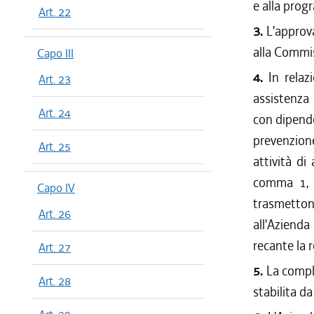
e alla prog
Art. 22
3.
L'approv
alla Commi
Capo III
4.
In relaz
Art. 23
assistenza 
Art. 24
con dipende
prevenzione
Art. 25
attività di
comma 1, g
Capo IV
trasmetton
Art. 26
all'Azienda
recante la 
Art. 27
5.
La comple
Art. 28
stabilita d