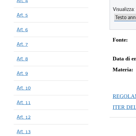
Art. 4
dal 01/01
Visualizza:
dal 12/11
Art. 5
dal 02/07
dal 19/12
Art. 6
Fonte:
Art. 7
Art. 8
Data di en
Materia:
Art. 9
Art. 10
REGOLAM
Art. 11
ITER DE
Art. 12
Art. 13