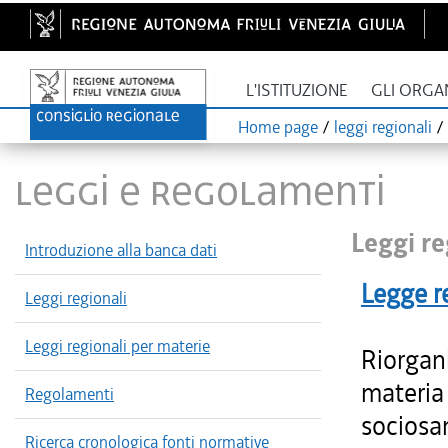
L'ISTITUZIONE
GLI ORGA
Home page
/
leggi regionali
/
LEGGI E REGOLAMENTI
Leggi re
Introduzione alla banca dati
Legge r
Leggi regionali
Leggi regionali per materie
Riorgani
materia
Regolamenti
sociosa
Ricerca cronologica fonti normative