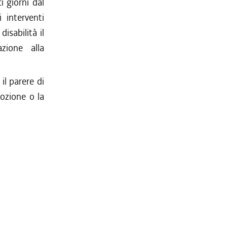
i giorni dal
 interventi
disabilità il
zione alla
 il parere di
dozione o la