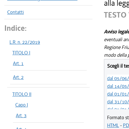
alla le
Contatti
TESTO 
Indice:
Avviso legal
eventuali an
L.R. n. 22/2019
Regione Friul
TITOLO I
modo della p
Art. 1
Scegli il t
Art. 2
dal 05/06
dal 14/05
dal 01/01
TITOLO II
dal 31/10
Capo I
dal 01/01
Art. 3
dal 09/08
Formato st
dal 06/11
HTML
-
PD