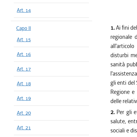
Art. 14
1.
Ai fini d
Capo II
regionale d
Art. 15
all'artico
Art. 16
disturbi me
sanità pubb
Art. 17
l'assistenza
gli enti de
Art. 18
Regione e 
Art. 19
delle relati
2.
Per gli 
Art. 20
salute, ent
Art. 21
sociali e di