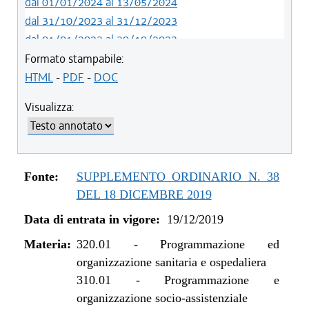
dal 01/01/2024 al 13/05/2024
dal 31/10/2023 al 31/12/2023
dal 01/01/2023 al 30/10/2023
dal 09/08/2022 al 31/12/2022
Formato stampabile:
dal 06/11/2021 al 31/12/2021
HTML
-
PDF
-
DOC
dal 01/01/2021 al 05/11/2021
Visualizza:
dal 12/11/2020 al 31/12/2020
dal 02/07/2020 al 11/11/2020
dal 19/12/2019 al 01/07/2020
Fonte:
SUPPLEMENTO ORDINARIO N. 38
DEL 18 DICEMBRE 2019
Data di entrata in vigore:
19/12/2019
Materia:
320.01
-
Programmazione ed
organizzazione sanitaria e ospedaliera
310.01
-
Programmazione e
organizzazione socio-assistenziale