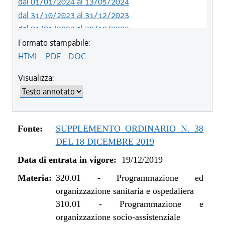
dal 01/01/2024 al 13/05/2024
dal 31/10/2023 al 31/12/2023
dal 01/01/2023 al 30/10/2023
dal 09/08/2022 al 31/12/2022
Formato stampabile:
dal 06/11/2021 al 31/12/2021
HTML
-
PDF
-
DOC
dal 01/01/2021 al 05/11/2021
Visualizza:
dal 12/11/2020 al 31/12/2020
dal 02/07/2020 al 11/11/2020
dal 19/12/2019 al 01/07/2020
Fonte:
SUPPLEMENTO ORDINARIO N. 38
DEL 18 DICEMBRE 2019
Data di entrata in vigore:
19/12/2019
Materia:
320.01
-
Programmazione ed
organizzazione sanitaria e ospedaliera
310.01
-
Programmazione e
organizzazione socio-assistenziale