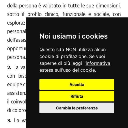
della persona è valutato in tutte le sue dimensioni,
sotto il profilo clinico, funzionale e sociale, con
esplorazione allargata alle risorse e alle preferenze
personali, familiari e di coloro che si prendono cura
Noi usiamo i cookies
dell'assistito, nonché in considerazione delle
opportunità offerte dal contesto di vita della
Questo sito NON utilizza alcun
persona.
cookie di profilazione. Se vuoi
saperne di più leggi l'
informativa
2.
La valutazione multidimensionale delle persone
estesa sull'uso dei cookie
.
con bisogni complessi è effettuata da apposita
equipe costituita da tutte le componenti dell'offerta
Accetta
assistenziale sanitaria, sociosanitaria e sociale e con
Rifiuta
il coinvolgimento della persona, della sua famiglia e
Cambia le preferenze
di coloro che si prendono cura dell'assistito.
3.
La valutazione multidimensionale è effettuata