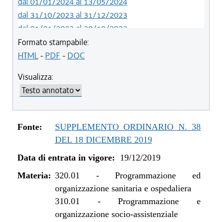
dal 01/01/2024 al 13/05/2024
dal 31/10/2023 al 31/12/2023
dal 01/01/2023 al 30/10/2023
dal 09/08/2022 al 31/12/2022
Formato stampabile:
dal 06/11/2021 al 31/12/2021
HTML
-
PDF
-
DOC
dal 01/01/2021 al 05/11/2021
Visualizza:
dal 12/11/2020 al 31/12/2020
dal 02/07/2020 al 11/11/2020
dal 19/12/2019 al 01/07/2020
Fonte:
SUPPLEMENTO ORDINARIO N. 38
DEL 18 DICEMBRE 2019
Data di entrata in vigore:
19/12/2019
Materia:
320.01
-
Programmazione ed
organizzazione sanitaria e ospedaliera
310.01
-
Programmazione e
organizzazione socio-assistenziale