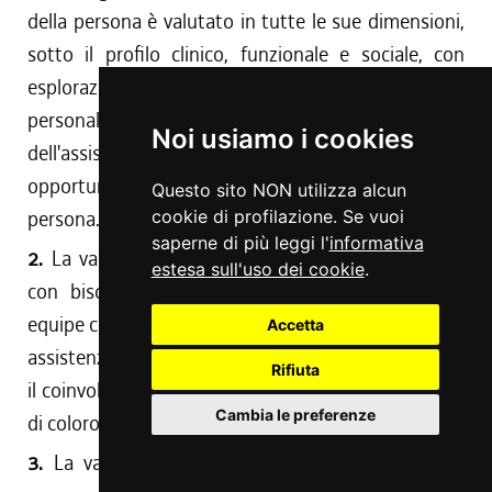
della persona è valutato in tutte le sue dimensioni,
sotto il profilo clinico, funzionale e sociale, con
esplorazione allargata alle risorse e alle preferenze
personali, familiari e di coloro che si prendono cura
Noi usiamo i cookies
dell'assistito, nonché in considerazione delle
opportunità offerte dal contesto di vita della
Questo sito NON utilizza alcun
persona.
cookie di profilazione. Se vuoi
saperne di più leggi l'
informativa
2.
La valutazione multidimensionale delle persone
estesa sull'uso dei cookie
.
con bisogni complessi è effettuata da apposita
equipe costituita da tutte le componenti dell'offerta
Accetta
assistenziale sanitaria, sociosanitaria e sociale e con
Rifiuta
il coinvolgimento della persona, della sua famiglia e
Cambia le preferenze
di coloro che si prendono cura dell'assistito.
3.
La valutazione multidimensionale è effettuata