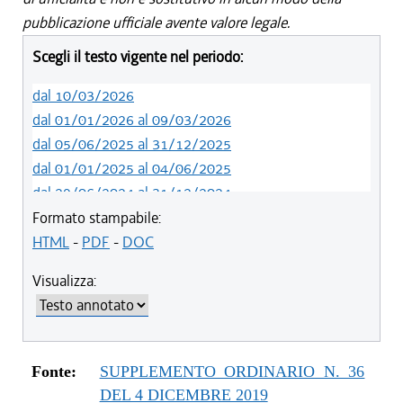
pubblicazione ufficiale avente valore legale.
Scegli il testo vigente nel periodo:
dal 10/03/2026
dal 01/01/2026 al 09/03/2026
dal 05/06/2025 al 31/12/2025
dal 01/01/2025 al 04/06/2025
dal 29/06/2024 al 31/12/2024
dal 23/02/2023 al 28/06/2024
Formato stampabile:
dal 12/08/2021 al 22/02/2023
HTML
-
PDF
-
DOC
dal 01/01/2021 al 11/08/2021
Visualizza:
dal 29/10/2020 al 31/12/2020
dal 11/08/2020 al 28/10/2020
dal 02/07/2020 al 10/08/2020
dal 21/05/2020 al 18/12/2019
Fonte:
SUPPLEMENTO ORDINARIO N. 36
dal 19/12/2019 al 20/05/2020
DEL 4 DICEMBRE 2019