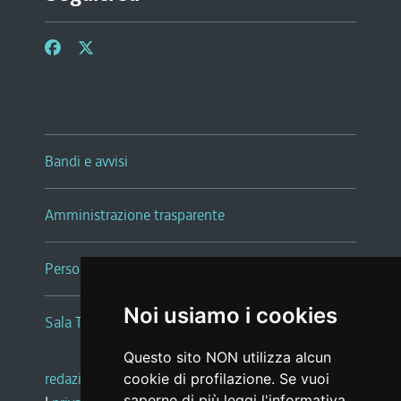
Bandi e avvisi
Amministrazione trasparente
Persone e Uffici
Noi usiamo i cookies
Sala Tiziano Tessitori
Questo sito NON utilizza alcun
redazione web
|
note legali
|
glossario
cookie di profilazione. Se vuoi
saperne di più leggi l'
informativa