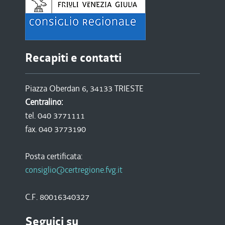
Recapiti e contatti
Piazza Oberdan 6, 34133 TRIESTE
Centralino:
tel. 040 3771111
fax. 040 3773190
Posta certificata:
consiglio@certregione.fvg.it
C.F. 80016340327
Seguici su