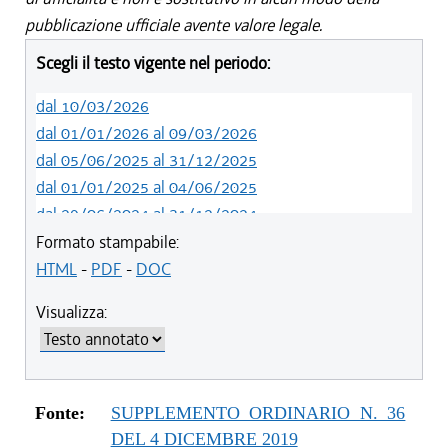
pubblicazione ufficiale avente valore legale.
Scegli il testo vigente nel periodo:
dal 10/03/2026
dal 01/01/2026 al 09/03/2026
dal 05/06/2025 al 31/12/2025
dal 01/01/2025 al 04/06/2025
dal 29/06/2024 al 31/12/2024
dal 23/02/2023 al 28/06/2024
Formato stampabile:
dal 12/08/2021 al 22/02/2023
HTML
-
PDF
-
DOC
dal 01/01/2021 al 11/08/2021
Visualizza:
dal 29/10/2020 al 31/12/2020
dal 11/08/2020 al 28/10/2020
dal 02/07/2020 al 10/08/2020
dal 21/05/2020 al 18/12/2019
Fonte:
SUPPLEMENTO ORDINARIO N. 36
dal 19/12/2019 al 20/05/2020
DEL 4 DICEMBRE 2019