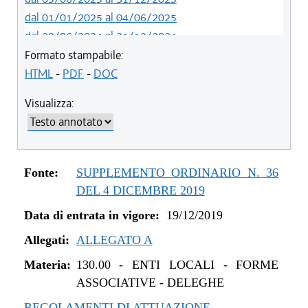
dal 01/01/2025 al 04/06/2025
dal 29/06/2024 al 31/12/2024
dal 23/02/2023 al 28/06/2024
Formato stampabile:
dal 12/08/2021 al 22/02/2023
HTML
-
PDF
-
DOC
dal 01/01/2021 al 11/08/2021
Visualizza:
dal 29/10/2020 al 31/12/2020
dal 11/08/2020 al 28/10/2020
dal 02/07/2020 al 10/08/2020
dal 21/05/2020 al 18/12/2019
Fonte:
SUPPLEMENTO ORDINARIO N. 36
dal 19/12/2019 al 20/05/2020
DEL 4 DICEMBRE 2019
Data di entrata in vigore:
19/12/2019
Allegati:
ALLEGATO A
Materia:
130.00
-
ENTI LOCALI - FORME
ASSOCIATIVE - DELEGHE
REGOLAMENTI DI ATTUAZIONE