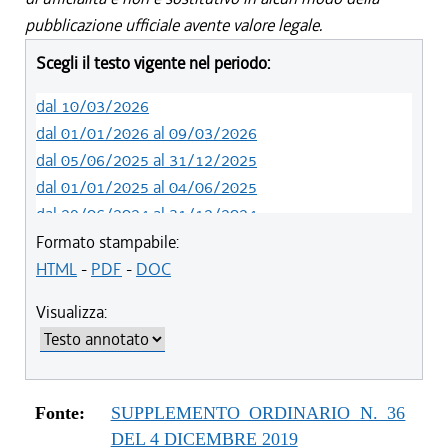
pubblicazione ufficiale avente valore legale.
Scegli il testo vigente nel periodo:
dal 10/03/2026
dal 01/01/2026 al 09/03/2026
dal 05/06/2025 al 31/12/2025
dal 01/01/2025 al 04/06/2025
dal 29/06/2024 al 31/12/2024
dal 23/02/2023 al 28/06/2024
Formato stampabile:
dal 12/08/2021 al 22/02/2023
HTML
-
PDF
-
DOC
dal 01/01/2021 al 11/08/2021
Visualizza:
dal 29/10/2020 al 31/12/2020
dal 11/08/2020 al 28/10/2020
dal 02/07/2020 al 10/08/2020
dal 21/05/2020 al 18/12/2019
Fonte:
SUPPLEMENTO ORDINARIO N. 36
dal 19/12/2019 al 20/05/2020
DEL 4 DICEMBRE 2019