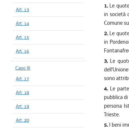
1.
Le quote
Art. 13
in società 
Comune sul 
Art. 14
2.
Le quote
Art. 15
in Pordeno
Fontanafred
Art. 16
3.
Le quote
Capo III
dell'Union
sono attrib
Art. 17
4.
Le parte
Art. 18
pubblica di 
persona Is
Art. 19
Trieste.
Art. 20
5.
I beni im