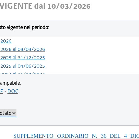
VIGENTE dal 10/03/2026
esto vigente nel periodo:
/2026
/2026 al 09/03/2026
/2025 al 31/12/2025
/2025 al 04/06/2025
/2024 al 31/12/2024
/2023 al 28/06/2024
ampabile:
/2021 al 22/02/2023
F
-
DOC
/2021 al 11/08/2021
/2020 al 31/12/2020
/2020 al 28/10/2020
/2020 al 10/08/2020
/2020 al 18/12/2019
SUPPLEMENTO ORDINARIO N. 36 DEL 4 DI