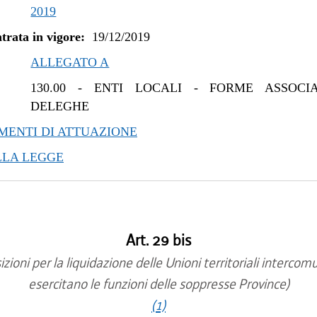
/2019 al 20/05/2020
2019
trata in vigore:
19/12/2019
ALLEGATO A
130.00
-
ENTI LOCALI - FORME ASSOCIA
DELEGHE
ENTI DI ATTUAZIONE
LLA LEGGE
Art. 29 bis
zioni per la liquidazione delle Unioni territoriali intercom
esercitano le funzioni delle soppresse Province)
(1)