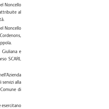
del Noncello
ttribuite al
tà.
del Noncello
 Cordenons,
oppola.
e Giuliana e
Carso SCARL
nell'Azienda
 servizi alla
l Comune di
e esercitano