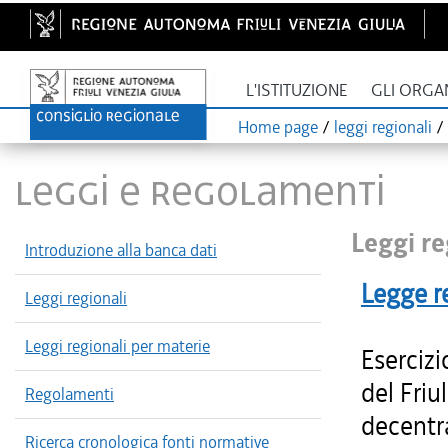
L'ISTITUZIONE
GLI ORGA
Home page
/
leggi regionali
/
LEGGI E REGOLAMENTI
Leggi re
Introduzione alla banca dati
Legge r
Leggi regionali
Leggi regionali per materie
Esercizi
del Friu
Regolamenti
decentr
Ricerca cronologica fonti normative