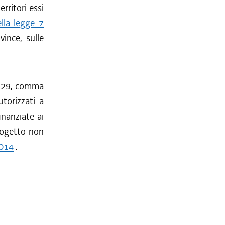
rritori essi
lla legge 7
vince, sulle
lo 29, comma
torizzati a
inanziate ai
rogetto non
2014
.