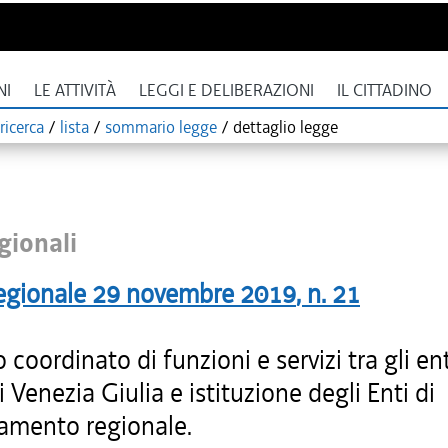
NI
LE ATTIVITÀ
LEGGI E DELIBERAZIONI
IL CITTADINO
ricerca
/
lista
/
sommario legge
/
dettaglio legge
gionali
egionale
29 novembre 2019
, n.
21
o coordinato di funzioni e servizi tra gli ent
li Venezia Giulia e istituzione degli Enti di
amento regionale.