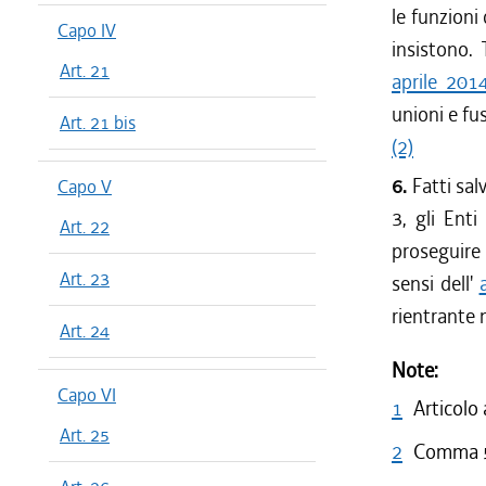
le funzioni
Capo IV
insistono. 
Art. 21
aprile 201
unioni e fu
Art. 21 bis
(2)
6.
Fatti sal
Capo V
3, gli Ent
Art. 22
proseguire 
Art. 23
sensi dell'
rientrante n
Art. 24
Note:
Capo VI
1
Articolo
Art. 25
2
Comma 5 