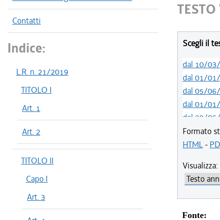
TESTO 
Contatti
Scegli il t
Indice:
dal 10/03
L.R. n. 21/2019
dal 01/01
TITOLO I
dal 05/06
dal 01/01
Art. 1
dal 29/06
dal 23/02
Formato st
Art. 2
dal 12/08
HTML
-
PD
dal 01/01
TITOLO II
Visualizza:
dal 29/10
Capo I
dal 11/08
Art. 3
dal 02/07
dal 21/05
Fonte: