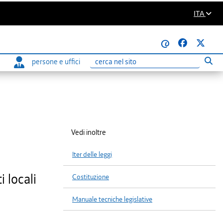
ITA
@
persone e uffici
Eseg
Ricerca
Vedi inoltre
Iter delle leggi
i locali
Costituzione
Manuale tecniche legislative