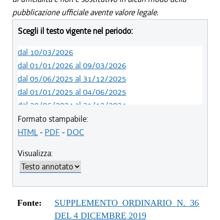
pubblicazione ufficiale avente valore legale.
Scegli il testo vigente nel periodo:
dal 10/03/2026
dal 01/01/2026 al 09/03/2026
dal 05/06/2025 al 31/12/2025
dal 01/01/2025 al 04/06/2025
dal 29/06/2024 al 31/12/2024
dal 23/02/2023 al 28/06/2024
Formato stampabile:
dal 12/08/2021 al 22/02/2023
HTML
-
PDF
-
DOC
dal 01/01/2021 al 11/08/2021
Visualizza:
dal 29/10/2020 al 31/12/2020
dal 11/08/2020 al 28/10/2020
dal 02/07/2020 al 10/08/2020
dal 21/05/2020 al 18/12/2019
Fonte:
SUPPLEMENTO ORDINARIO N. 36
dal 19/12/2019 al 20/05/2020
DEL 4 DICEMBRE 2019