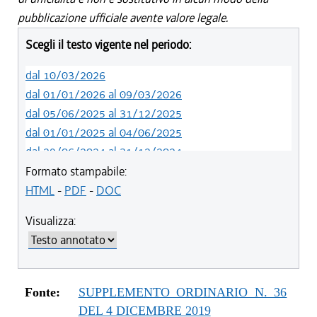
pubblicazione ufficiale avente valore legale.
Scegli il testo vigente nel periodo:
dal 10/03/2026
dal 01/01/2026 al 09/03/2026
dal 05/06/2025 al 31/12/2025
dal 01/01/2025 al 04/06/2025
dal 29/06/2024 al 31/12/2024
dal 23/02/2023 al 28/06/2024
Formato stampabile:
dal 12/08/2021 al 22/02/2023
HTML
-
PDF
-
DOC
dal 01/01/2021 al 11/08/2021
Visualizza:
dal 29/10/2020 al 31/12/2020
dal 11/08/2020 al 28/10/2020
dal 02/07/2020 al 10/08/2020
dal 21/05/2020 al 18/12/2019
Fonte:
SUPPLEMENTO ORDINARIO N. 36
dal 19/12/2019 al 20/05/2020
DEL 4 DICEMBRE 2019