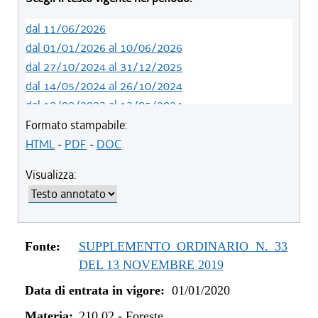
dal 11/06/2026
dal 01/01/2026 al 10/06/2026
dal 27/10/2024 al 31/12/2025
dal 14/05/2024 al 26/10/2024
dal 12/08/2023 al 13/05/2024
dal 09/08/2022 al 11/08/2023
Formato stampabile:
dal 06/11/2021 al 08/08/2022
HTML
-
PDF
-
DOC
dal 02/07/2020 al 05/11/2021
Visualizza:
dal 01/01/2020 al 01/07/2020
Fonte:
SUPPLEMENTO ORDINARIO N. 33
DEL 13 NOVEMBRE 2019
Data di entrata in vigore:
01/01/2020
Materia:
210.02
-
Foreste