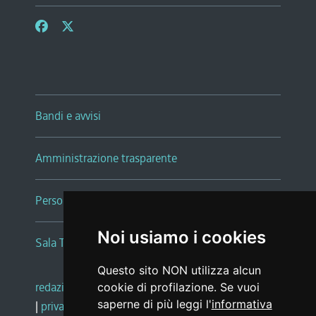
Bandi e avvisi
Amministrazione trasparente
Persone e Uffici
Noi usiamo i cookies
Sala Tiziano Tessitori
Questo sito NON utilizza alcun
redazione web
|
note legali
|
glossario
cookie di profilazione. Se vuoi
saperne di più leggi l'
informativa
|
privacy
|
social media policy