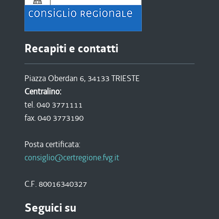
Recapiti e contatti
Piazza Oberdan 6, 34133 TRIESTE
Centralino:
tel. 040 3771111
fax. 040 3773190
Posta certificata:
consiglio@certregione.fvg.it
C.F. 80016340327
Seguici su