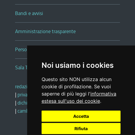
Bandi e avvisi
Amministrazione trasparente
Persone e Uffici
Noi usiamo i cookies
Sala Tiziano Tessitori
Questo sito NON utilizza alcun
redazione web
|
note legali
|
glossario
cookie di profilazione. Se vuoi
saperne di più leggi l'
informativa
|
privacy
|
social media policy
estesa sull'uso dei cookie
.
|
dichiarazione di accessibilità
|
feedback
|
cambio preferenze cookie
Accetta
Rifiuta
Realizzato da