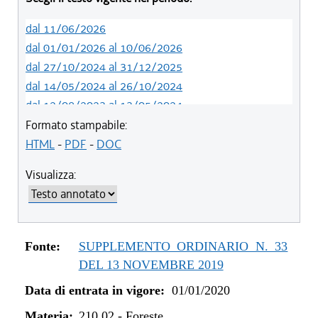
dal 11/06/2026
dal 01/01/2026 al 10/06/2026
dal 27/10/2024 al 31/12/2025
dal 14/05/2024 al 26/10/2024
dal 12/08/2023 al 13/05/2024
dal 09/08/2022 al 11/08/2023
Formato stampabile:
dal 06/11/2021 al 08/08/2022
HTML
-
PDF
-
DOC
dal 02/07/2020 al 05/11/2021
Visualizza:
dal 01/01/2020 al 01/07/2020
Fonte:
SUPPLEMENTO ORDINARIO N. 33
DEL 13 NOVEMBRE 2019
Data di entrata in vigore:
01/01/2020
Materia:
210.02
-
Foreste