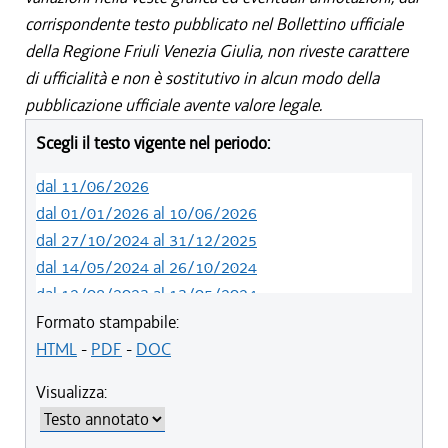
corrispondente testo pubblicato nel Bollettino ufficiale
della Regione Friuli Venezia Giulia, non riveste carattere
di ufficialità e non è sostitutivo in alcun modo della
pubblicazione ufficiale avente valore legale.
Scegli il testo vigente nel periodo:
dal 11/06/2026
dal 01/01/2026 al 10/06/2026
dal 27/10/2024 al 31/12/2025
dal 14/05/2024 al 26/10/2024
dal 12/08/2023 al 13/05/2024
dal 09/08/2022 al 11/08/2023
Formato stampabile:
dal 06/11/2021 al 08/08/2022
HTML
-
PDF
-
DOC
dal 02/07/2020 al 05/11/2021
Visualizza:
dal 01/01/2020 al 01/07/2020