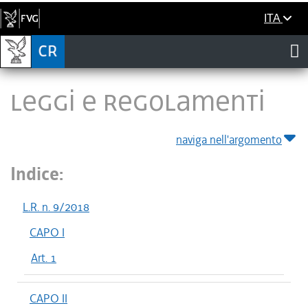
ITA
LEGGI E REGOLAMENTI
naviga nell'argomento
Indice:
L.R. n. 9/2018
CAPO I
Art. 1
CAPO II