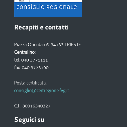
Recapiti e contatti
Piazza Oberdan 6, 34133 TRIESTE
Centralino:
tel. 040 3771111
fax. 040 3773190
Posta certificata:
consiglio@certregione.fvg.it
C.F. 80016340327
Seguici su