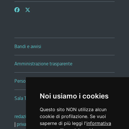
Bandi e avvisi
Amministrazione trasparente
Persone e Uffici
Noi usiamo i cookies
Sala Tiziano Tessitori
Questo sito NON utilizza alcun
redazione web
|
note legali
|
glossario
cookie di profilazione. Se vuoi
saperne di più leggi l'
informativa
|
privacy
|
social media policy