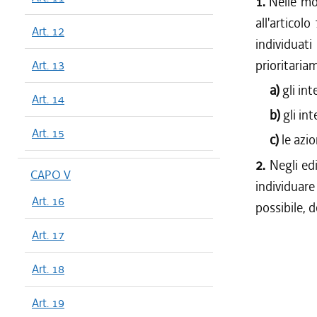
1.
Nelle mor
all'articolo
Art. 12
individua
prioritaria
Art. 13
a)
gli in
Art. 14
b)
gli in
Art. 15
c)
le azio
2.
Negli edi
CAPO V
individuare
Art. 16
possibile, 
Art. 17
Art. 18
Art. 19