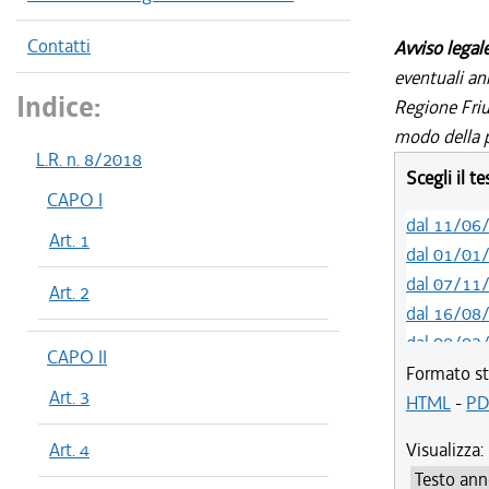
Contatti
Avviso legal
eventuali an
Indice:
Regione Friul
modo della p
L.R. n. 8/2018
Scegli il t
CAPO I
dal 11/06
Art. 1
dal 01/01
dal 07/11
Art. 2
dal 16/08
dal 08/03
CAPO II
Formato st
Art. 3
HTML
-
PD
Art. 4
Visualizza: