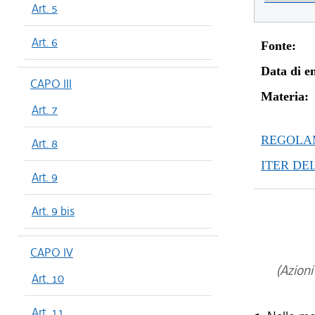
Art. 5
Art. 6
Fonte:
Data di en
CAPO III
Materia:
Art. 7
REGOLAM
Art. 8
ITER DE
Art. 9
Art. 9 bis
CAPO IV
(Azioni
Art. 10
Art. 11