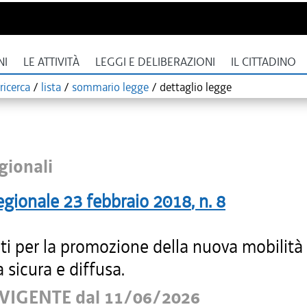
NI
LE ATTIVITÀ
LEGGI E DELIBERAZIONI
IL CITTADINO
ricerca
/
lista
/
sommario legge
/
dettaglio legge
gionali
egionale
23 febbraio 2018
, n.
8
ti per la promozione della nuova mobilità
a sicura e diffusa.
VIGENTE dal 11/06/2026