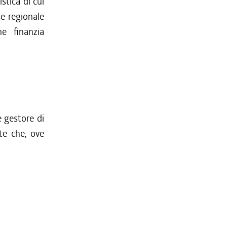
stica di cui
sse regionale
e finanzia
e gestore di
tte che, ove