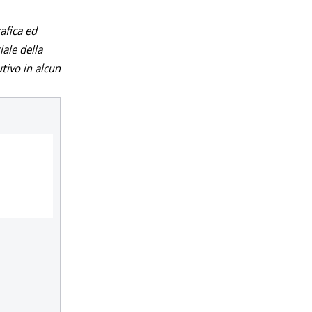
afica ed
iale della
utivo in alcun