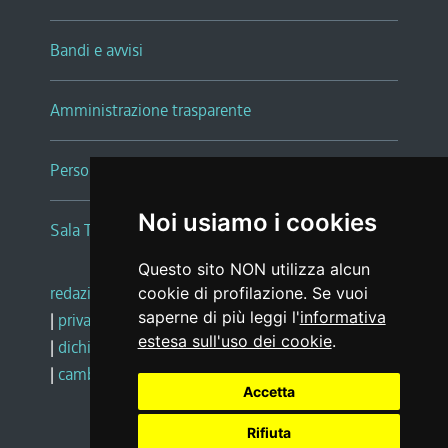
Bandi e avvisi
Amministrazione trasparente
Persone e Uffici
Noi usiamo i cookies
Sala Tiziano Tessitori
Questo sito NON utilizza alcun
redazione web
|
note legali
|
glossario
cookie di profilazione. Se vuoi
saperne di più leggi l'
informativa
|
privacy
|
social media policy
estesa sull'uso dei cookie
.
|
dichiarazione di accessibilità
|
feedback
|
cambio preferenze cookie
Accetta
Rifiuta
Realizzato da