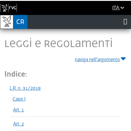
ITA
LEGGI E REGOLAMENTI
naviga nell'argomento
Indice:
L.R. n. 31/2018
Capo I
Art. 1
Art. 2