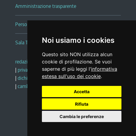
Amministrazione trasparente
Persone e Uffici
Noi usiamo i cookies
Sala Tiziano Tessitori
Questo sito NON utilizza alcun
redazione web
|
note legali
|
glossario
cookie di profilazione. Se vuoi
saperne di più leggi l'
informativa
|
privacy
|
social media policy
estesa sull'uso dei cookie
.
|
dichiarazione di accessibilità
|
feedback
|
cambio preferenze cookie
Accetta
Rifiuta
Realizzato da
Cambia le preferenze