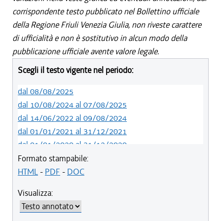
corrispondente testo pubblicato nel Bollettino ufficiale
della Regione Friuli Venezia Giulia, non riveste carattere
di ufficialità e non è sostitutivo in alcun modo della
pubblicazione ufficiale avente valore legale.
Scegli il testo vigente nel periodo:
dal 08/08/2025
dal 10/08/2024 al 07/08/2025
dal 14/06/2022 al 09/08/2024
dal 01/01/2021 al 31/12/2021
dal 01/01/2020 al 31/12/2020
dal 10/08/2019 al 31/12/2019
Formato stampabile:
dal 23/05/2019 al 09/08/2019
HTML
-
PDF
-
DOC
dal 29/03/2018 al 22/05/2019
Visualizza:
dal 15/02/2018 al 28/03/2018