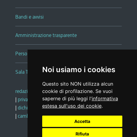
Bandi e avvisi
Amministrazione trasparente
Persone e Uffici
Noi usiamo i cookies
Sala Tiziano Tessitori
Questo sito NON utilizza alcun
redazione web
|
note legali
|
glossario
cookie di profilazione. Se vuoi
saperne di più leggi l'
informativa
|
privacy
|
social media policy
estesa sull'uso dei cookie
.
|
dichiarazione di accessibilità
|
feedback
|
cambio preferenze cookie
Accetta
Rifiuta