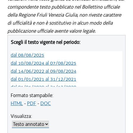
corrispondente testo pubblicato nel Bollettino ufficiale
della Regione Friuli Venezia Giulia, non riveste carattere
di ufficialità e non è sostitutivo in alcun modo della
pubblicazione ufficiale avente valore legale.
Scegli il testo vigente nel periodo:
dal 08/08/2025
dal 10/08/2024 al 07/08/2025
dal 14/06/2022 al 09/08/2024
dal 01/01/2021 al 31/12/2021
dal 01/01/2020 al 31/12/2020
dal 10/08/2019 al 31/12/2019
Formato stampabile:
dal 23/05/2019 al 09/08/2019
HTML
-
PDF
-
DOC
dal 29/03/2018 al 22/05/2019
Visualizza:
dal 15/02/2018 al 28/03/2018