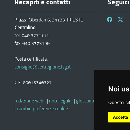
Recapiti e contatti
Seguici
Piazza Oberdan 6, 34133 TRIESTE
Centralino:
tel. 040 3771111
fax. 040 3773190
Posta certificata:
consiglio@certregione.fvg.it
C.F. 80016340327
Noi us
redazione web
|
note legali
|
glossario
|
privacy
|
socia
Questo sit
|
cambio preferenze cookie
Accetta