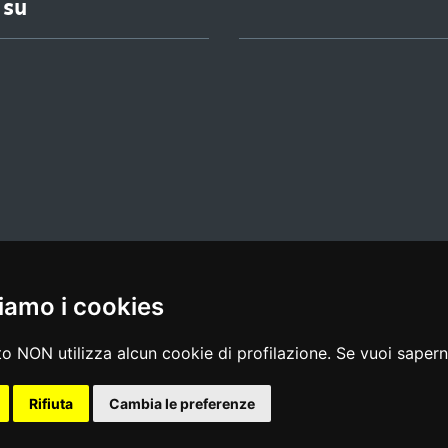
 su
iamo i cookies
l media policy
|
dichiarazione di accessibilità
|
feedback
o NON utilizza alcun cookie di profilazione. Se vuoi saperne
Rifiuta
Cambia le preferenze