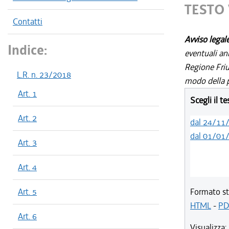
TESTO 
Contatti
Avviso legal
Indice:
eventuali an
Regione Friul
L.R. n. 23/2018
modo della p
Art. 1
Scegli il t
Art. 2
dal 24/11
dal 01/01
Art. 3
Art. 4
Art. 5
Formato st
HTML
-
PD
Art. 6
Visualizza: