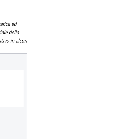
afica ed
iale della
utivo in alcun