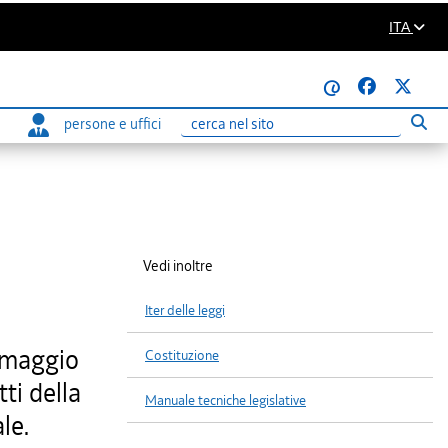
ITA
@
persone e uffici
Eseg
Ricerca
Vedi inoltre
Iter delle leggi
6 maggio
Costituzione
tti della
Manuale tecniche legislative
le.