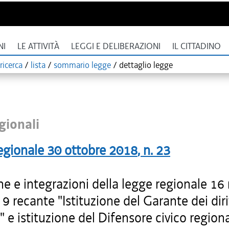
NI
LE ATTIVITÀ
LEGGI E DELIBERAZIONI
IL CITTADINO
ricerca
/
lista
/
sommario legge
/
dettaglio legge
gionali
egionale
30 ottobre 2018
, n.
23
he e integrazioni della legge regionale 1
 9 recante "Istituzione del Garante dei diri
 e istituzione del Difensore civico regiona