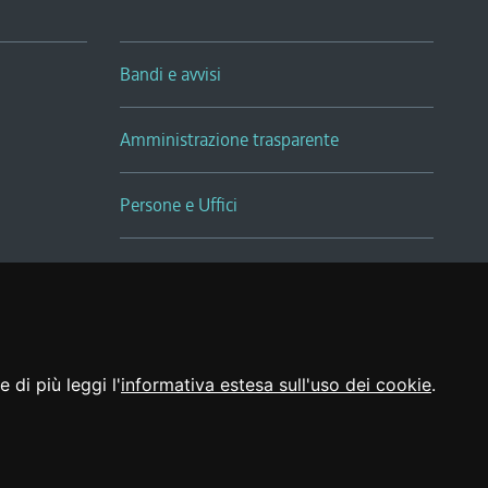
Bandi e avvisi
Amministrazione trasparente
Persone e Uffici
Sala Tiziano Tessitori
Realizzato da
 di più leggi l'
informativa estesa sull'uso dei cookie
.