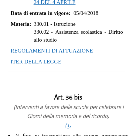
24 DEL 4 APRILE
dal 01/01/2023 al 06/03/2023
Data di entrata in vigore:
05/04/2018
dal 16/12/2021 al 31/12/2022
dal 12/08/2021 al 15/12/2021
Materia:
330.01
-
Istruzione
dal 29/07/2021 al 11/08/2021
330.02
-
Assistenza scolastica - Diritto
allo studio
dal 20/05/2021 al 28/07/2021
dal 01/01/2021 al 19/05/2021
REGOLAMENTI DI ATTUAZIONE
dal 10/12/2020 al 31/12/2020
ITER DELLA LEGGE
dal 11/08/2020 al 09/12/2020
dal 02/07/2020 al 10/08/2020
dal 20/05/2020 al 01/07/2020
dal 01/01/2020 al 19/05/2020
Art. 36 bis
dal 07/11/2019 al 31/12/2019
dal 10/08/2019 al 06/11/2019
(Interventi a favore delle scuole per celebrare i
dal 01/05/2019 al 09/08/2019
Giorni della memoria e del ricordo)
dal 28/02/2019 al 30/04/2019
(1)
dal 01/01/2019 al 27/02/2019