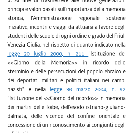
1.
Al fine di trasmettere alle nuove generazioni
dal 16/08/2018 al 31/12/2018
principi e valori basati sull'importanza della memoria
dal 05/04/2018 al 15/08/2018
storica, l'Amministrazione regionale sostiene
iniziative, incontri e viaggi da attuarsi a favore degli
studenti delle scuole di ogni ordine e grado del Friuli
Venezia Giulia, nel rispetto di quanto indicato nella
legge 20 luglio 2000, n. 211
"Istituzione del
<<Giorno della Memoria>> in ricordo dello
sterminio e delle persecuzioni del popolo ebraico e
dei deportati militari e politici italiani nei campi
nazisti" e nella
legge 30 marzo 2004, n. 92
"Istituzione del <<Giorno del ricordo>> in memoria
dei martiri delle foibe, dell'esodo istriano-giuliano-
dalmata, delle vicende del confine orientale e
concessione di un riconoscimento ai congiunti degli