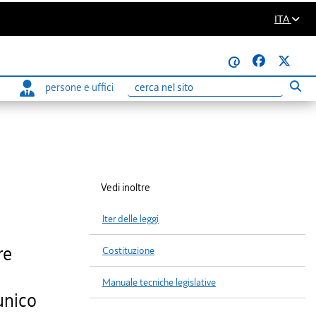
ITA
@
persone e uffici
Eseg
Ricerca
Vedi inoltre
Iter delle leggi
re
Costituzione
Manuale tecniche legislative
unico