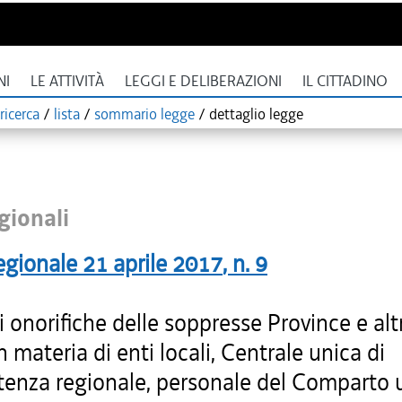
NI
LE ATTIVITÀ
LEGGI E DELIBERAZIONI
IL CITTADINO
ricerca
/
lista
/
sommario legge
/
dettaglio legge
gionali
egionale
21 aprile 2017
, n.
9
 onorifiche delle soppresse Province e alt
 materia di enti locali, Centrale unica di
enza regionale, personale del Comparto 