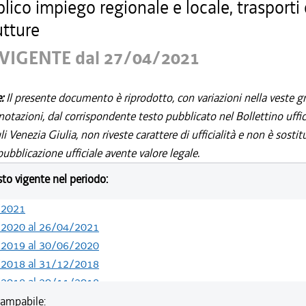
lico impiego regionale e locale, trasporti 
utture
VIGENTE dal 27/04/2021
e:
Il presente documento è riprodotto, con variazioni nella veste gr
notazioni, dal corrispondente testo pubblicato nel Bollettino uffic
i Venezia Giulia, non riveste carattere di ufficialità e non è sostit
ubblicazione ufficiale avente valore legale.
esto vigente nel periodo:
/2021
/2020 al 26/04/2021
/2019 al 30/06/2020
/2018 al 31/12/2018
/2018 al 20/11/2018
/2018 al 07/11/2018
ampabile: