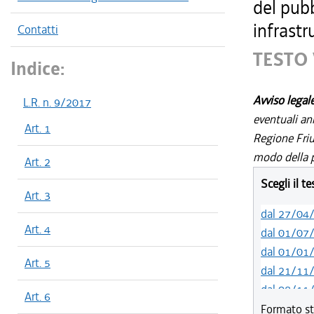
del pubb
infrastr
Contatti
TESTO 
Indice:
Avviso legal
L.R. n. 9/2017
eventuali an
Art. 1
Regione Friul
modo della p
Art. 2
Scegli il t
Art. 3
dal 27/04
Art. 4
dal 01/07
dal 01/01
Art. 5
dal 21/11
dal 08/11
Art. 6
dal 16/08
Formato st