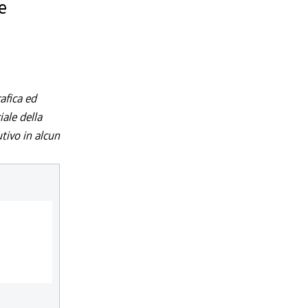
e
afica ed
iale della
utivo in alcun