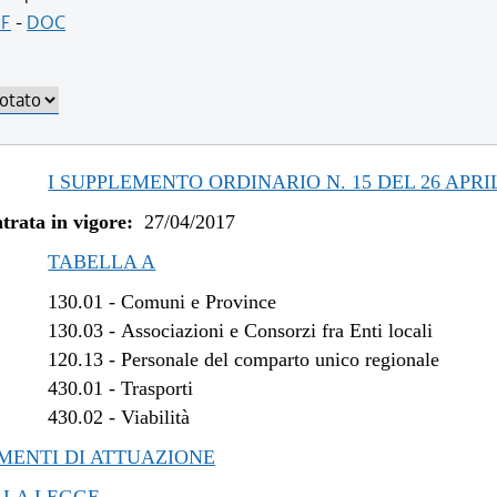
/2018 al 15/08/2018
F
-
DOC
/2018 al 28/03/2018
/2017 al 04/01/2018
/2017 al 10/11/2017
/2017 al 09/08/2017
I SUPPLEMENTO ORDINARIO N. 15 DEL 26 APRIL
trata in vigore:
27/04/2017
TABELLA A
130.01
-
Comuni e Province
130.03
-
Associazioni e Consorzi fra Enti locali
120.13
-
Personale del comparto unico regionale
430.01
-
Trasporti
430.02
-
Viabilità
ENTI DI ATTUAZIONE