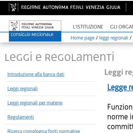
L'ISTITUZIONE
GLI ORGA
Home page
/
leggi regionali
/
LEGGI E REGOLAMENTI
Leggi re
Introduzione alla banca dati
Legge r
Leggi regionali
Leggi regionali per materie
Funzioni
norme in
Regolamenti
committ
Ricerca cronologica fonti normative