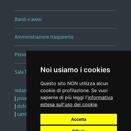
Bandi e avvisi
Amministrazione trasparente
Persone e Uffici
Noi usiamo i cookies
Sala Tiziano Tessitori
Questo sito NON utilizza alcun
redazione web
|
note legali
|
glossario
cookie di profilazione. Se vuoi
saperne di più leggi l'
informativa
|
privacy
|
social media policy
estesa sull'uso dei cookie
.
|
dichiarazione di accessibilità
|
feedback
|
cambio preferenze cookie
Accetta