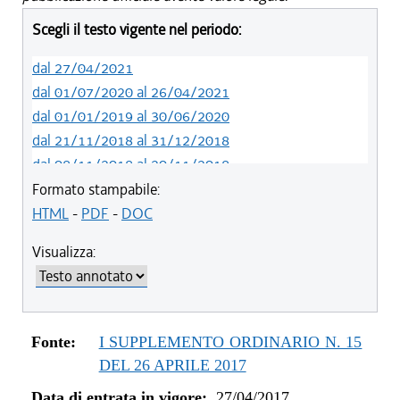
Scegli il testo vigente nel periodo:
dal 27/04/2021
dal 01/07/2020 al 26/04/2021
dal 01/01/2019 al 30/06/2020
dal 21/11/2018 al 31/12/2018
dal 08/11/2018 al 20/11/2018
dal 16/08/2018 al 07/11/2018
Formato stampabile:
dal 29/03/2018 al 15/08/2018
HTML
-
PDF
-
DOC
dal 05/01/2018 al 28/03/2018
Visualizza:
dal 11/11/2017 al 04/01/2018
dal 10/08/2017 al 10/11/2017
dal 27/04/2017 al 09/08/2017
Fonte:
I SUPPLEMENTO ORDINARIO N. 15
DEL 26 APRILE 2017
Data di entrata in vigore:
27/04/2017