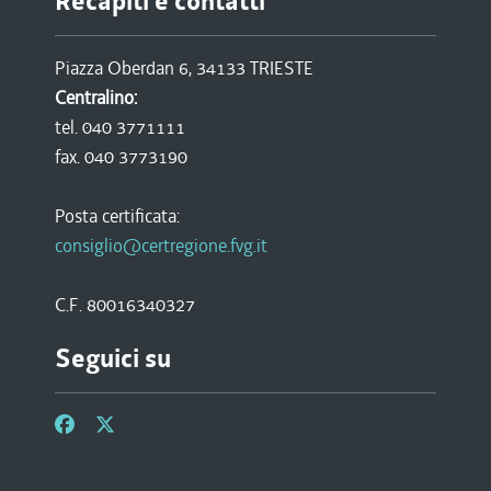
Recapiti e contatti
Piazza Oberdan 6, 34133 TRIESTE
Centralino:
tel. 040 3771111
fax. 040 3773190
Posta certificata:
consiglio@certregione.fvg.it
C.F. 80016340327
Seguici su