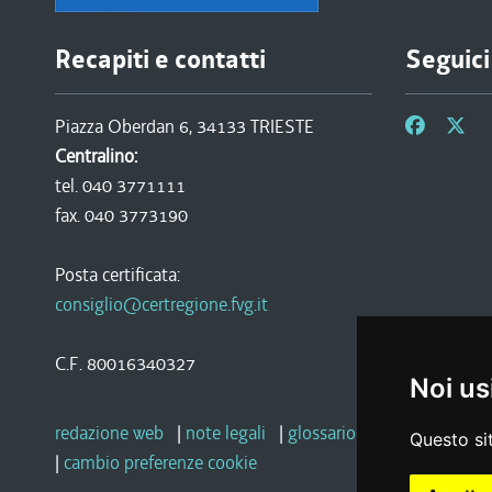
Recapiti e contatti
Seguici
Piazza Oberdan 6, 34133 TRIESTE
Centralino:
tel. 040 3771111
fax. 040 3773190
Posta certificata:
consiglio@certregione.fvg.it
C.F. 80016340327
Noi us
redazione web
|
note legali
|
glossario
|
privacy
|
socia
Questo sit
|
cambio preferenze cookie