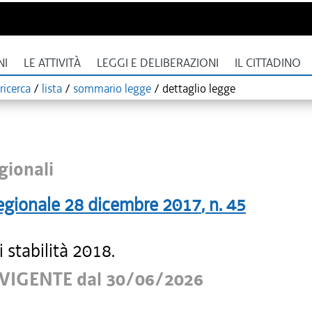
NI
LE ATTIVITÀ
LEGGI E DELIBERAZIONI
IL CITTADINO
ricerca
/
lista
/
sommario legge
/
dettaglio legge
gionali
egionale
28 dicembre 2017
, n.
45
 stabilità 2018.
VIGENTE dal 30/06/2026