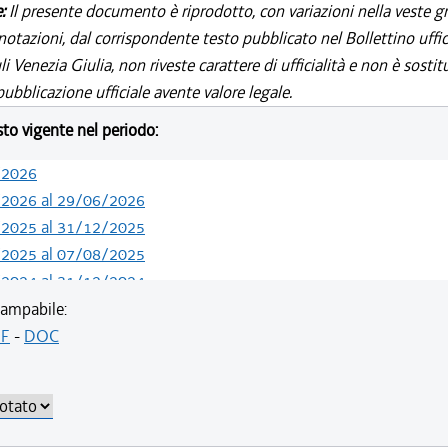
e:
Il presente documento è riprodotto, con variazioni nella veste gr
notazioni, dal corrispondente testo pubblicato nel Bollettino uffic
i Venezia Giulia, non riveste carattere di ufficialità e non è sostit
ubblicazione ufficiale avente valore legale.
esto vigente nel periodo:
/2026
/2026 al 29/06/2026
/2025 al 31/12/2025
/2025 al 07/08/2025
/2024 al 31/12/2024
/2024 al 09/08/2024
ampabile:
/2023 al 31/12/2023
F
-
DOC
/2022 al 11/08/2023
/2022 al 08/08/2022
/2022 al 13/06/2022
/2021 al 31/12/2021