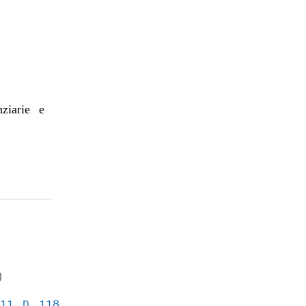
nziarie e
)
011, n. 118