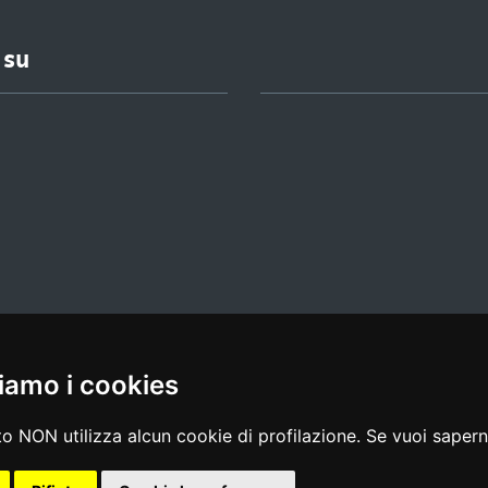
 su
iamo i cookies
l media policy
|
dichiarazione di accessibilità
|
feedback
o NON utilizza alcun cookie di profilazione. Se vuoi saperne