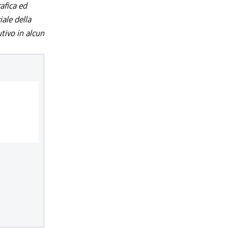
afica ed
iale della
utivo in alcun