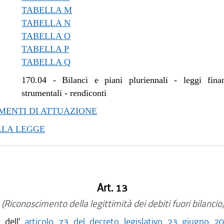
/2018 al 28/03/2018
TABELLA M
TABELLA N
TABELLA O
TABELLA P
TABELLA Q
170.04
-
Bilanci e piani pluriennali - leggi fina
strumentali - rendiconti
ENTI DI ATTUAZIONE
LLA LEGGE
Art. 13
(Riconoscimento della legittimità dei debiti fuori bilancio
i dell'
articolo 73 del decreto legislativo 23 giugno 2