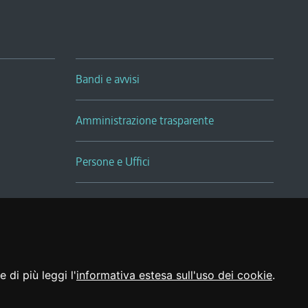
Bandi e avvisi
Amministrazione trasparente
Persone e Uffici
Sala Tiziano Tessitori
Realizzato da
 di più leggi l'
informativa estesa sull'uso dei cookie
.