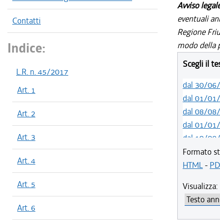
Avviso legal
eventuali an
Contatti
Regione Friul
Indice:
modo della p
Scegli il t
L.R. n. 45/2017
dal 30/06
Art. 1
dal 01/01
dal 08/08
Art. 2
dal 01/01
Art. 3
dal 10/08
dal 01/01
Formato st
Art. 4
dal 12/08
HTML
-
PD
dal 09/08
Art. 5
Visualizza:
dal 14/06
dal 01/01
Art. 6
dal 16/12