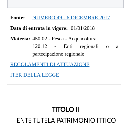
dal 01/01/2020 al 10/08/2020
dal 11/07/2019 al 31/12/2019
Fonte:
NUMERO 49 - 6 DICEMBRE 2017
dal 01/01/2019 al 10/07/2019
Data di entrata in vigore:
01/01/2018
dal 08/11/2018 al 31/12/2018
dal 29/03/2018 al 07/11/2018
Materia:
450.02
-
Pesca - Acquacoltura
dal 01/01/2018 al 28/03/2018
120.12
-
Enti regionali o a
partecipazione regionale
REGOLAMENTI DI ATTUAZIONE
ITER DELLA LEGGE
TITOLO II
ENTE TUTELA PATRIMONIO ITTICO