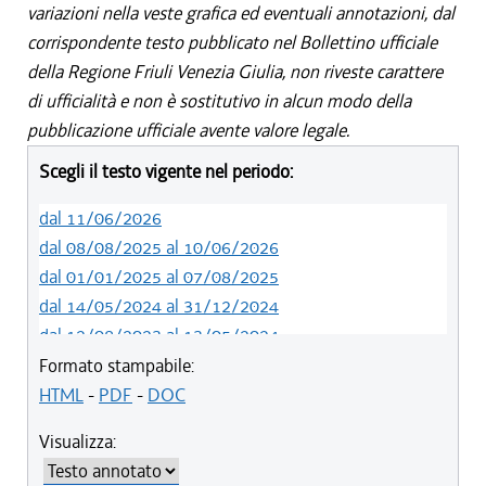
variazioni nella veste grafica ed eventuali annotazioni, dal
corrispondente testo pubblicato nel Bollettino ufficiale
della Regione Friuli Venezia Giulia, non riveste carattere
di ufficialità e non è sostitutivo in alcun modo della
pubblicazione ufficiale avente valore legale.
Scegli il testo vigente nel periodo:
dal 11/06/2026
dal 08/08/2025 al 10/06/2026
dal 01/01/2025 al 07/08/2025
dal 14/05/2024 al 31/12/2024
dal 12/08/2023 al 13/05/2024
dal 01/01/2023 al 11/08/2023
Formato stampabile:
dal 14/06/2022 al 31/12/2022
HTML
-
PDF
-
DOC
dal 06/11/2021 al 13/06/2022
Visualizza:
dal 20/05/2021 al 05/11/2021
dal 11/08/2020 al 19/05/2021