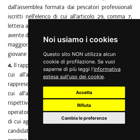
dall'assemblea formata dai pescatori professionali
iscritti nell'elenco di cui all'articolo 29, comma 7,
lettera a). Le candidature sono individuali e ciascun
avente diritto esprime un voto. È eletto chi ottiene il
Noi usiamo i cookies
maggior numero di voti e, in caso di parità, il più
giovane d'età.
Questo sito NON utilizza alcun
cookie di profilazione. Se vuoi
4.
Il rappresentante degli operatori ittici volontari di
saperne di più leggi l'
informativa
cui all'articolo 10, comma 2, lettera f), e il
estesa sull'uso dei cookie
.
rappresentante delle guardie giurate volontarie di
cui all'articolo 10, comma 2, lettera g), sono
Accetta
rispettivamente eletti dalle assemblee formate dagli
Rifiuta
operatori e dalle guardie giurate iscritti negli elenchi
Cambia le preferenze
di cui agli articoli 18, comma 3, e 43, comma 5. Le
candidature sono individuali e ciascun avente diritto