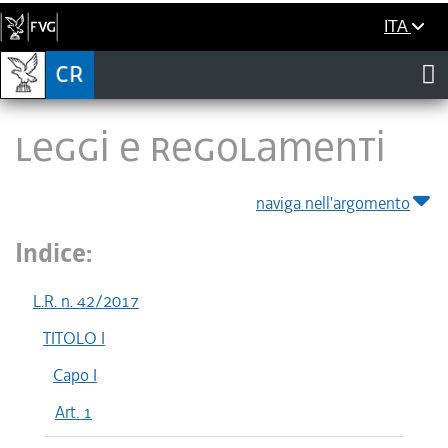
ITA
LEGGI E REGOLAMENTI
naviga nell'argomento
Indice:
L.R. n. 42/2017
TITOLO I
Capo I
Art. 1