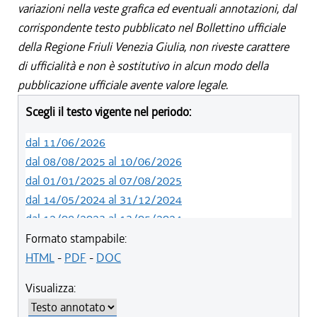
variazioni nella veste grafica ed eventuali annotazioni, dal
corrispondente testo pubblicato nel Bollettino ufficiale
della Regione Friuli Venezia Giulia, non riveste carattere
di ufficialità e non è sostitutivo in alcun modo della
pubblicazione ufficiale avente valore legale.
Scegli il testo vigente nel periodo:
dal 11/06/2026
dal 08/08/2025 al 10/06/2026
dal 01/01/2025 al 07/08/2025
dal 14/05/2024 al 31/12/2024
dal 12/08/2023 al 13/05/2024
dal 01/01/2023 al 11/08/2023
Formato stampabile:
dal 14/06/2022 al 31/12/2022
HTML
-
PDF
-
DOC
dal 06/11/2021 al 13/06/2022
Visualizza:
dal 20/05/2021 al 05/11/2021
dal 11/08/2020 al 19/05/2021