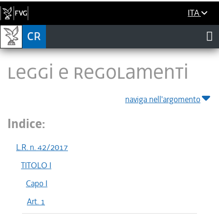
ITA
LEGGI E REGOLAMENTI
naviga nell'argomento
Indice:
L.R. n. 42/2017
TITOLO I
Capo I
Art. 1