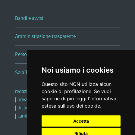
Bandi e avvisi
Amministrazione trasparente
Persone e Uffici
Noi usiamo i cookies
Sala Tiziano Tessitori
Questo sito NON utilizza alcun
redazione web
|
note legali
|
glossario
cookie di profilazione. Se vuoi
saperne di più leggi l'
informativa
|
privacy
|
social media policy
estesa sull'uso dei cookie
.
|
dichiarazione di accessibilità
|
feedback
|
cambio preferenze cookie
Accetta
Rifiuta