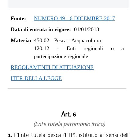
dal 01/01/2020 al 10/08/2020
dal 11/07/2019 al 31/12/2019
Fonte:
NUMERO 49 - 6 DICEMBRE 2017
dal 01/01/2019 al 10/07/2019
Data di entrata in vigore:
01/01/2018
dal 08/11/2018 al 31/12/2018
dal 29/03/2018 al 07/11/2018
Materia:
450.02
-
Pesca - Acquacoltura
dal 01/01/2018 al 28/03/2018
120.12
-
Enti regionali o a
partecipazione regionale
REGOLAMENTI DI ATTUAZIONE
ITER DELLA LEGGE
Art. 6
(Ente tutela patrimonio ittico)
1.
L'Ente tutela pesca (ETP), istituito ai sensi dell'