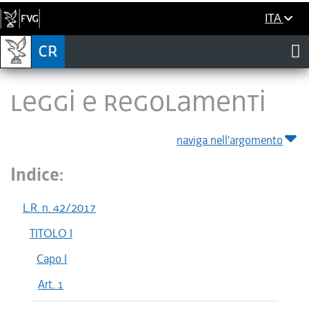
ITA
LEGGI E REGOLAMENTI
naviga nell'argomento
Indice:
L.R. n. 42/2017
TITOLO I
Capo I
Art. 1