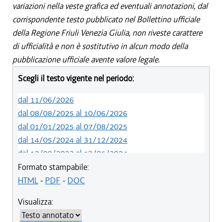
variazioni nella veste grafica ed eventuali annotazioni, dal
corrispondente testo pubblicato nel Bollettino ufficiale
della Regione Friuli Venezia Giulia, non riveste carattere
di ufficialità e non è sostitutivo in alcun modo della
pubblicazione ufficiale avente valore legale.
Scegli il testo vigente nel periodo:
dal 11/06/2026
dal 08/08/2025 al 10/06/2026
dal 01/01/2025 al 07/08/2025
dal 14/05/2024 al 31/12/2024
dal 12/08/2023 al 13/05/2024
dal 01/01/2023 al 11/08/2023
Formato stampabile:
dal 14/06/2022 al 31/12/2022
HTML
-
PDF
-
DOC
dal 06/11/2021 al 13/06/2022
Visualizza:
dal 20/05/2021 al 05/11/2021
dal 11/08/2020 al 19/05/2021