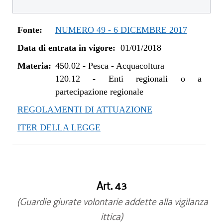
dal 01/01/2020 al 10/08/2020
dal 11/07/2019 al 31/12/2019
Fonte:
NUMERO 49 - 6 DICEMBRE 2017
dal 01/01/2019 al 10/07/2019
Data di entrata in vigore:
01/01/2018
dal 08/11/2018 al 31/12/2018
dal 29/03/2018 al 07/11/2018
Materia:
450.02
-
Pesca - Acquacoltura
dal 01/01/2018 al 28/03/2018
120.12
-
Enti regionali o a
partecipazione regionale
REGOLAMENTI DI ATTUAZIONE
ITER DELLA LEGGE
Art. 43
(Guardie giurate volontarie addette alla vigilanza
ittica)