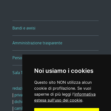
Bandi e avvisi
Amministrazione trasparente
Persone e Uffici
Noi usiamo i cookies
Sala Tiziano Tessitori
Questo sito NON utilizza alcun
redazione web
|
note legali
|
glossario
cookie di profilazione. Se vuoi
saperne di più leggi l'
informativa
|
privacy
|
social media policy
estesa sull'uso dei cookie
.
|
dichiarazione di accessibilità
|
feedback
|
cambio preferenze cookie