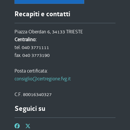
Recapiti e contatti
Piazza Oberdan 6, 34133 TRIESTE
Centralino:
tel. 040 3771111
fax. 040 3773190
Posta certificata:
consiglio@certregione.fvg.it
C.F. 80016340327
Seguici su