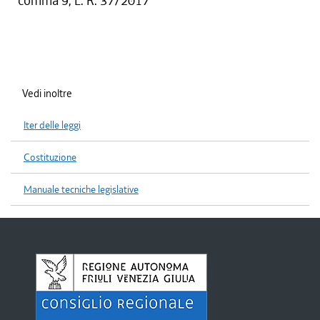
comma 9, L. R. 37/2017
Vedi inoltre
Iter delle leggi
Costituzione
Manuale tecniche legislative