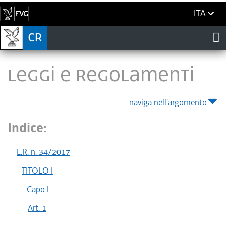
ITA
LEGGI E REGOLAMENTI
naviga nell'argomento
Indice:
L.R. n. 34/2017
TITOLO I
Capo I
Art. 1