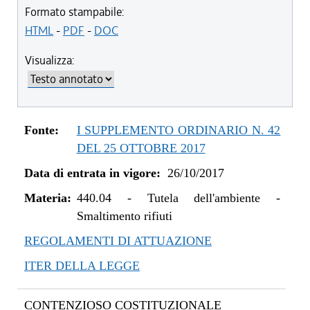
dal 09/08/2022 al 31/12/2022
Formato stampabile:
dal 20/05/2021 al 08/08/2022
HTML
-
PDF
-
DOC
dal 01/01/2021 al 19/05/2021
Visualizza:
dal 01/01/2020 al 31/12/2020
dal 01/05/2019 al 31/12/2019
dal 29/03/2018 al 30/04/2019
dal 15/02/2018 al 28/03/2018
Fonte:
I SUPPLEMENTO ORDINARIO N. 42
dal 05/01/2018 al 14/02/2018
DEL 25 OTTOBRE 2017
dal 26/10/2017 al 04/01/2018
Data di entrata in vigore:
26/10/2017
Materia:
440.04
-
Tutela dell'ambiente -
Smaltimento rifiuti
REGOLAMENTI DI ATTUAZIONE
ITER DELLA LEGGE
CONTENZIOSO COSTITUZIONALE