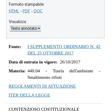
dal 09/08/2022 al 31/12/2022
Formato stampabile:
dal 20/05/2021 al 08/08/2022
HTML
-
PDF
-
DOC
dal 01/01/2021 al 19/05/2021
Visualizza:
dal 01/01/2020 al 31/12/2020
dal 01/05/2019 al 31/12/2019
dal 29/03/2018 al 30/04/2019
dal 15/02/2018 al 28/03/2018
Fonte:
I SUPPLEMENTO ORDINARIO N. 42
dal 05/01/2018 al 14/02/2018
DEL 25 OTTOBRE 2017
dal 26/10/2017 al 04/01/2018
Data di entrata in vigore:
26/10/2017
Materia:
440.04
-
Tutela dell'ambiente -
Smaltimento rifiuti
REGOLAMENTI DI ATTUAZIONE
ITER DELLA LEGGE
CONTENZIOSO COSTITUZIONALE