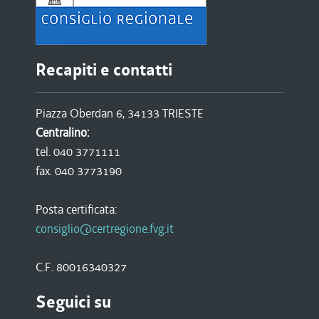
Recapiti e contatti
Piazza Oberdan 6, 34133 TRIESTE
Centralino:
tel. 040 3771111
fax. 040 3773190
Posta certificata:
consiglio@certregione.fvg.it
C.F. 80016340327
Seguici su