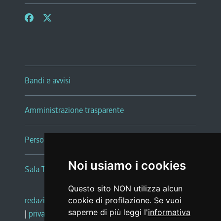
Bandi e avvisi
Amministrazione trasparente
Persone e Uffici
Noi usiamo i cookies
Sala Tiziano Tessitori
Questo sito NON utilizza alcun
redazione web
|
note legali
|
glossario
cookie di profilazione. Se vuoi
saperne di più leggi l'
informativa
|
privacy
|
social media policy