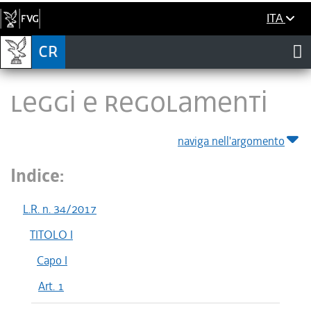
ITA
LEGGI E REGOLAMENTI
naviga nell'argomento
Indice:
L.R. n. 34/2017
TITOLO I
Capo I
Art. 1