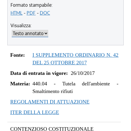
dal 09/08/2022 al 31/12/2022
Formato stampabile:
dal 20/05/2021 al 08/08/2022
HTML
-
PDF
-
DOC
dal 01/01/2021 al 19/05/2021
Visualizza:
dal 01/01/2020 al 31/12/2020
dal 01/05/2019 al 31/12/2019
dal 29/03/2018 al 30/04/2019
dal 15/02/2018 al 28/03/2018
Fonte:
I SUPPLEMENTO ORDINARIO N. 42
dal 05/01/2018 al 14/02/2018
DEL 25 OTTOBRE 2017
dal 26/10/2017 al 04/01/2018
Data di entrata in vigore:
26/10/2017
Materia:
440.04
-
Tutela dell'ambiente -
Smaltimento rifiuti
REGOLAMENTI DI ATTUAZIONE
ITER DELLA LEGGE
CONTENZIOSO COSTITUZIONALE