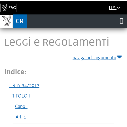
ITA
LEGGI E REGOLAMENTI
naviga nell'argomento
Indice:
L.R. n. 34/2017
TITOLO I
Capo I
Art. 1