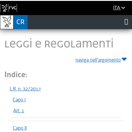
ITA
LEGGI E REGOLAMENTI
naviga nell'argomento
Indice:
L.R. n. 32/2017
Capo I
Art. 1
Capo II