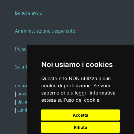
Bandi e avvisi
Amministrazione trasparente
Persone e Uffici
Noi usiamo i cookies
Sala Tiziano Tessitori
Questo sito NON utilizza alcun
redazione web
|
note legali
|
glossario
cookie di profilazione. Se vuoi
saperne di più leggi l'
informativa
|
privacy
|
social media policy
estesa sull'uso dei cookie
.
|
dichiarazione di accessibilità
|
feedback
|
cambio preferenze cookie
Accetta
Rifiuta
Realizzato da