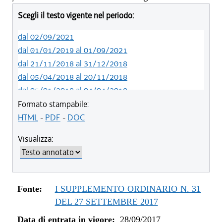
Scegli il testo vigente nel periodo:
dal 02/09/2021
dal 01/01/2019 al 01/09/2021
dal 21/11/2018 al 31/12/2018
dal 05/04/2018 al 20/11/2018
dal 05/01/2018 al 04/04/2018
dal 14/12/2017 al 04/01/2018
Formato stampabile:
dal 11/11/2017 al 13/12/2017
HTML
-
PDF
-
DOC
dal 28/09/2017 al 10/11/2017
Visualizza:
Fonte:
I SUPPLEMENTO ORDINARIO N. 31
DEL 27 SETTEMBRE 2017
Data di entrata in vigore:
28/09/2017