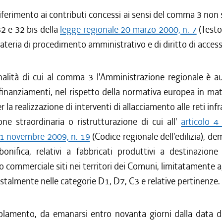
iferimento ai contributi concessi ai sensi del comma 3 non 
 32 e 32 bis della
legge regionale 20 marzo 2000, n. 7
(Testo
teria di procedimento amministrativo e di diritto di access
inalità di cui al comma 3 l'Amministrazione regionale è a
inanziamenti, nel rispetto della normativa europea in mate
r la realizzazione di interventi di allacciamento alle reti infr
ne straordinaria o ristrutturazione di cui all'
articolo 4
11 novembre 2009, n. 19
(Codice regionale dell'edilizia), de
onifica, relativi a fabbricati produttivi a destinazione 
 o commerciale siti nei territori dei Comuni, limitatamente a
astalmente nelle categorie D1, D7, C3 e relative pertinenze.
lamento, da emanarsi entro novanta giorni dalla data di