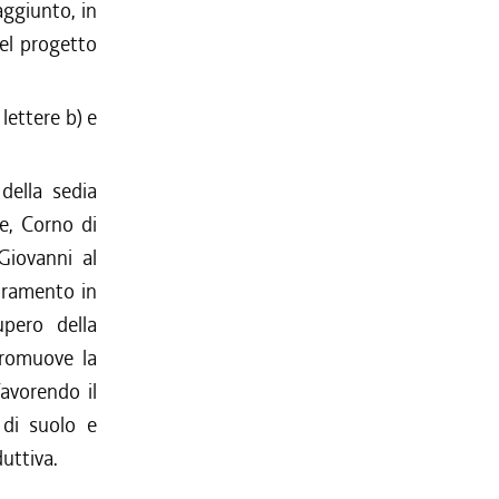
aggiunto, in
del progetto
lettere b) e
 della sedia
ne, Corno di
Giovanni al
ioramento in
upero della
promuove la
favorendo il
 di suolo e
uttiva.