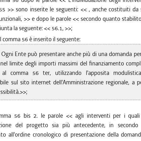
55
>> sono inserite le seguenti: <<
, anche costituiti da 
unzionali,
>> e dopo le parole <<
secondo quanto stabilit
iunta la seguente: <<
56.1,
>>;
l comma 56 è inserito il seguente:
1
Ogni Ente può presentare anche più di una domanda pe
 nel limite degli importi massimi del finanziamento compl
 al comma 56 ter, utilizzando l'apposita modulistic
bile sul sito internet dell'Amministrazione regionale, a p
sibilità.>>;
omma 56 bis 2. le parole <<
agli interventi per i qual
zione del progetto sia più antecedente, in secondo
nto all'ordine cronologico di presentazione della domand