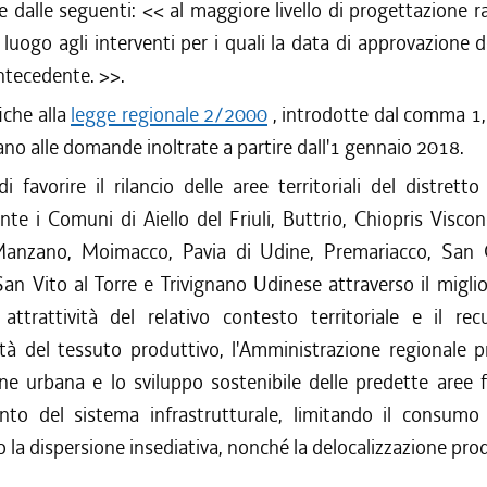
te dalle seguenti: <<
al maggiore livello di progettazione r
luogo agli interventi per i quali la data di approvazione 
antecedente.
>>.
iche alla
legge regionale 2/2000
, introdotte dal comma 1, 
icano alle domande inoltrate a partire dall'1 gennaio 2018.
di favorire il rilancio delle aree territoriali del distretto
e i Comuni di Aiello del Friuli, Buttrio, Chiopris Visco
anzano, Moimacco, Pavia di Udine, Premariacco, San 
an Vito al Torre e Trivignano Udinese attraverso il migl
 attrattività del relativo contesto territoriale e il rec
ità del tessuto produttivo, l'Amministrazione regionale 
ne urbana e lo sviluppo sostenibile delle predette aree 
nto del sistema infrastrutturale, limitando il consumo
la dispersione insediativa, nonché la delocalizzazione prod