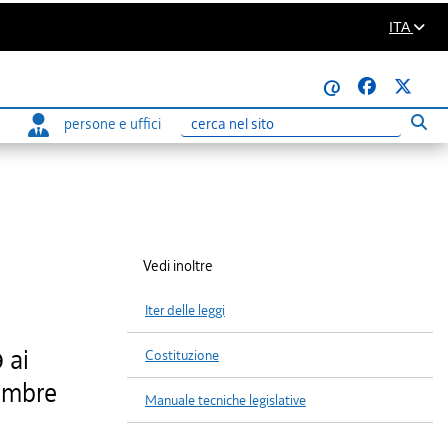
ITA
@
persone e uffici
Eseg
Ricerca
Vedi inoltre
Iter delle leggi
 ai
Costituzione
vembre
Manuale tecniche legislative