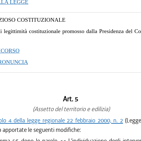
LLA LEGGE
IOSO COSTITUZIONALE
i legittimità costituzionale promosso dalla Presidenza del Co
ICORSO
PRONUNCIA
Art. 5
(Assetto del territorio e edilizia)
colo 4 della legge regionale 22 febbraio 2000, n. 2
(Legge 
 apportate le seguenti modifiche:
mma 56 dopo le parole <<
L'individuazione degli interven