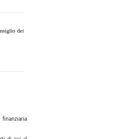
nsiglio dei
finanziaria
ti di cui al