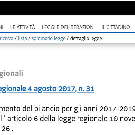
NI
LE ATTIVITÀ
LEGGI E DELIBERAZIONI
IL CITTADINO
ricerca
/
lista
/
sommario legge
/
dettaglio legge
gionali
egionale
4 agosto 2017
, n.
31
mento del bilancio per gli anni 2017-2019
ll' articolo 6 della legge regionale 10 no
 26 .