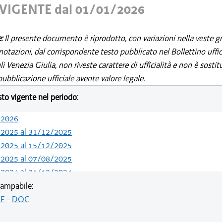
VIGENTE dal 01/01/2026
e:
Il presente documento è riprodotto, con variazioni nella veste gr
notazioni, dal corrispondente testo pubblicato nel Bollettino uffic
i Venezia Giulia, non riveste carattere di ufficialità e non è sostit
ubblicazione ufficiale avente valore legale.
esto vigente nel periodo:
/2026
/2025 al 31/12/2025
/2025 al 15/12/2025
/2025 al 07/08/2025
/2024 al 31/12/2024
/2023 al 31/12/2023
ampabile:
/2023 al 06/03/2023
F
-
DOC
/2022 al 31/12/2022