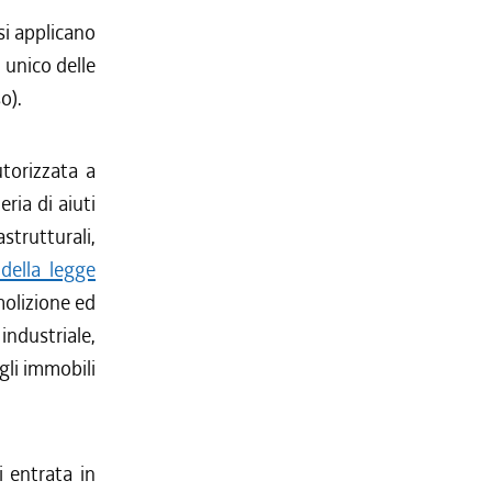
si applicano
 unico delle
o).
utorizzata a
ria di aiuti
astrutturali,
 della legge
molizione ed
industriale,
gli immobili
 entrata in