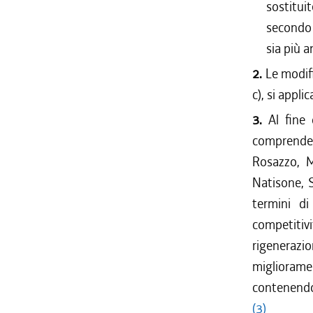
sostitui
secondo 
sia più 
2.
Le modif
c), si appl
3.
Al fine 
comprendent
Rosazzo, M
Natisone, S
termini di
competitiv
rigenerazio
migliorame
contenendo 
(3)