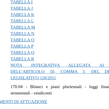
TABELLA I
/2018 al 15/08/2018
TABELLA J
/2018 al 04/04/2018
TABELLA K
/2018 al 28/03/2018
TABELLA L
/2018 al 14/02/2018
TABELLA M
/2017 al 04/01/2018
TABELLA N
/2017 al 13/12/2017
TABELLA O
/2017 al 10/11/2017
TABELLA P
/2017 al 27/09/2017
TABELLA Q
TABELLA R
NOTA INTEGRATIVA ALLEGATA AI 
DELL’ARTICOLO 50, COMMA 3, DEL D
LEGISLATIVO 118/2011
170.04
-
Bilanci e piani pluriennali - leggi fina
strumentali - rendiconti
ENTI DI ATTUAZIONE