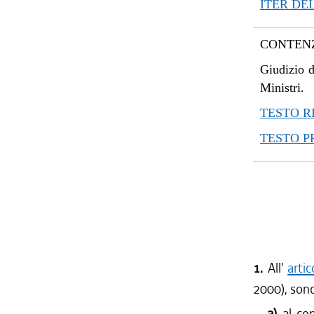
ITER DE
CONTENZ
Giudizio d
Ministri.
TESTO R
TESTO 
1.
All'
arti
2000), sono
a)
al co