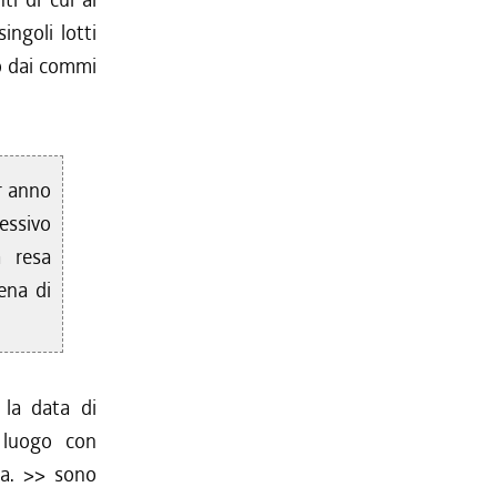
singoli lotti
o dai commi
r anno
essivo
a resa
ena di
i la data di
 luogo con
a.
>> sono