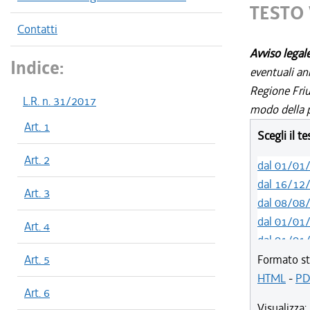
TESTO 
Contatti
Avviso legal
Indice:
eventuali an
Regione Friul
L.R. n. 31/2017
modo della p
Art. 1
Scegli il t
Art. 2
dal 01/01
dal 16/12
Art. 3
dal 08/08
dal 01/01
Art. 4
dal 01/01
dal 07/03
Art. 5
Formato st
dal 01/01
HTML
-
PD
Art. 6
dal 09/08
Visualizza: