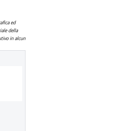
afica ed
iale della
utivo in alcun