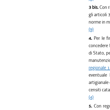
3 bis.
Con r
gli articoli
norme in ma
(9)
4.
Per le f
concedere f
di Stato, pe
manutenzio
regionale 
eventuale b
artigianale
censiti cat
(4)
5.
Con rego