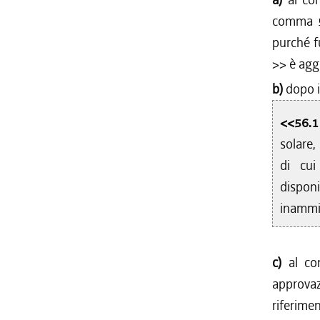
comma 
purché f
>> è agg
b)
dopo i
<<56.
solare,
di cui
disponi
inammis
c)
al c
approva
riferime