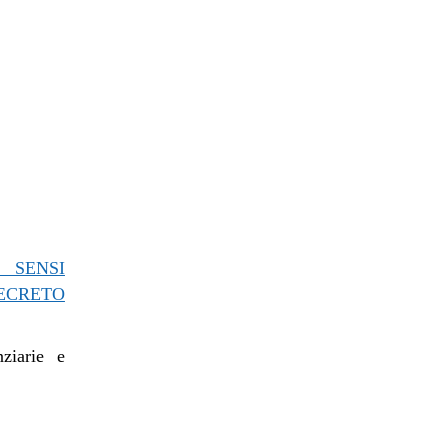
SENSI
ECRETO
nziarie e