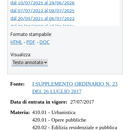
dal 10/07/2025 al 29/06/2026
dal 07/07/2022 al 09/07/2025
dal 20/05/2021 al 06/07/2022
dal 02/07/2020 al 19/05/2021
dal 01/05/2019 al 01/07/2020
Formato stampabile:
dal 01/01/2019 al 30/04/2019
HTML
-
PDF
-
DOC
dal 15/02/2018 al 31/12/2018
Visualizza:
dal 11/11/2017 al 14/02/2018
dal 10/08/2017 al 10/11/2017
dal 27/07/2017 al 09/08/2017
Fonte:
I SUPPLEMENTO ORDINARIO N. 23
DEL 26 LUGLIO 2017
Data di entrata in vigore:
27/07/2017
Materia:
410.01
-
Urbanistica
420.01
-
Opere pubbliche
420.02
-
Edilizia residenziale e pubblica