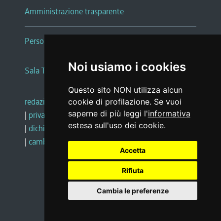
Amministrazione trasparente
Persone e Uffici
Noi usiamo i cookies
Sala Tiziano Tessitori
Questo sito NON utilizza alcun
redazione web
|
note legali
|
glossario
cookie di profilazione. Se vuoi
saperne di più leggi l'
informativa
|
privacy
|
social media policy
estesa sull'uso dei cookie
.
|
dichiarazione di accessibilità
|
feedback
|
cambio preferenze cookie
Accetta
Rifiuta
Realizzato da
Cambia le preferenze