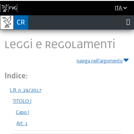
ITA
LEGGI E REGOLAMENTI
naviga nell'argomento
Indice:
L.R. n. 29/2017
TITOLO I
Capo I
Art. 1