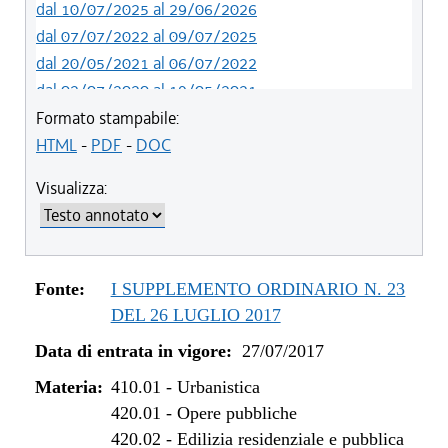
dal 10/07/2025 al 29/06/2026
dal 07/07/2022 al 09/07/2025
dal 20/05/2021 al 06/07/2022
dal 02/07/2020 al 19/05/2021
dal 01/05/2019 al 01/07/2020
Formato stampabile:
dal 01/01/2019 al 30/04/2019
HTML
-
PDF
-
DOC
dal 15/02/2018 al 31/12/2018
Visualizza:
dal 11/11/2017 al 14/02/2018
dal 10/08/2017 al 10/11/2017
dal 27/07/2017 al 09/08/2017
Fonte:
I SUPPLEMENTO ORDINARIO N. 23
DEL 26 LUGLIO 2017
Data di entrata in vigore:
27/07/2017
Materia:
410.01
-
Urbanistica
420.01
-
Opere pubbliche
420.02
-
Edilizia residenziale e pubblica