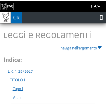
ITA
LEGGI E REGOLAMENTI
naviga nell'argomento
Indice:
L.R. n. 29/2017
TITOLO I
Capo I
Art. 1