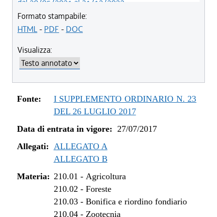
dal 20/05/2021 al 31/12/2022
dal 12/11/2020 al 19/05/2021
Formato stampabile:
dal 29/03/2018 al 11/11/2020
HTML
-
PDF
-
DOC
dal 05/01/2018 al 28/03/2018
Visualizza:
dal 01/01/2018 al 04/01/2018
dal 27/07/2017 al 31/12/2017
Fonte:
I SUPPLEMENTO ORDINARIO N. 23
DEL 26 LUGLIO 2017
Data di entrata in vigore:
27/07/2017
Allegati:
ALLEGATO A
ALLEGATO B
Materia:
210.01
-
Agricoltura
210.02
-
Foreste
210.03
-
Bonifica e riordino fondiario
210.04
-
Zootecnia