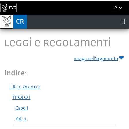
ITA
LEGGI E REGOLAMENTI
naviga nell'argomento
Indice:
L.R. n. 28/2017
TITOLO I
Capo I
Art. 1