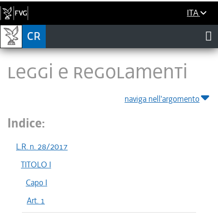
ITA
LEGGI E REGOLAMENTI
naviga nell'argomento
Indice:
L.R. n. 28/2017
TITOLO I
Capo I
Art. 1