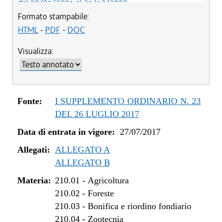
dal 20/05/2021 al 31/12/2022
dal 12/11/2020 al 19/05/2021
Formato stampabile:
dal 29/03/2018 al 11/11/2020
HTML
-
PDF
-
DOC
dal 05/01/2018 al 28/03/2018
Visualizza:
dal 01/01/2018 al 04/01/2018
dal 27/07/2017 al 31/12/2017
Fonte:
I SUPPLEMENTO ORDINARIO N. 23
DEL 26 LUGLIO 2017
Data di entrata in vigore:
27/07/2017
Allegati:
ALLEGATO A
ALLEGATO B
Materia:
210.01
-
Agricoltura
210.02
-
Foreste
210.03
-
Bonifica e riordino fondiario
210.04
-
Zootecnia