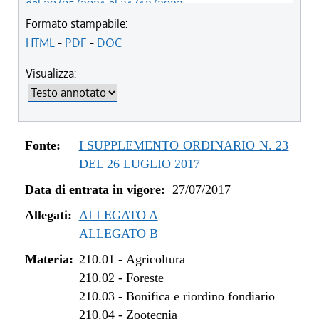
dal 20/05/2021 al 31/12/2022
dal 12/11/2020 al 19/05/2021
Formato stampabile:
dal 29/03/2018 al 11/11/2020
HTML
-
PDF
-
DOC
dal 05/01/2018 al 28/03/2018
Visualizza:
dal 01/01/2018 al 04/01/2018
dal 27/07/2017 al 31/12/2017
Fonte:
I SUPPLEMENTO ORDINARIO N. 23
DEL 26 LUGLIO 2017
Data di entrata in vigore:
27/07/2017
Allegati:
ALLEGATO A
ALLEGATO B
Materia:
210.01
-
Agricoltura
210.02
-
Foreste
210.03
-
Bonifica e riordino fondiario
210.04
-
Zootecnia