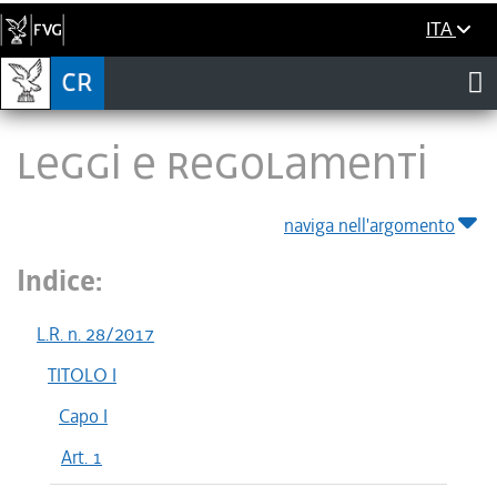
ITA
LEGGI E REGOLAMENTI
naviga nell'argomento
Indice:
L.R. n. 28/2017
TITOLO I
Capo I
Art. 1