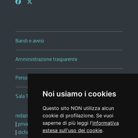
Bandi e avvisi
Amministrazione trasparente
Persone e Uffici
Noi usiamo i cookies
Sala Tiziano Tessitori
Questo sito NON utilizza alcun
redazione web
|
note legali
|
glossario
cookie di profilazione. Se vuoi
saperne di più leggi l'
informativa
|
privacy
|
social media policy
estesa sull'uso dei cookie
.
|
dichiarazione di accessibilità
|
feedback