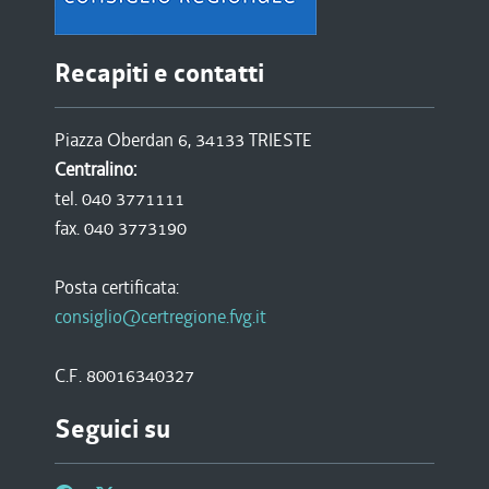
Recapiti e contatti
Piazza Oberdan 6, 34133 TRIESTE
Centralino:
tel. 040 3771111
fax. 040 3773190
Posta certificata:
consiglio@certregione.fvg.it
C.F. 80016340327
Seguici su