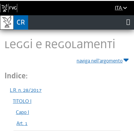
ITA
LEGGI E REGOLAMENTI
naviga nell'argomento
Indice:
L.R. n. 28/2017
TITOLO I
Capo I
Art. 1