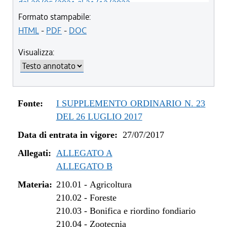
dal 20/05/2021 al 31/12/2022
dal 12/11/2020 al 19/05/2021
Formato stampabile:
dal 29/03/2018 al 11/11/2020
HTML
-
PDF
-
DOC
dal 05/01/2018 al 28/03/2018
Visualizza:
dal 01/01/2018 al 04/01/2018
dal 27/07/2017 al 31/12/2017
Fonte:
I SUPPLEMENTO ORDINARIO N. 23
DEL 26 LUGLIO 2017
Data di entrata in vigore:
27/07/2017
Allegati:
ALLEGATO A
ALLEGATO B
Materia:
210.01
-
Agricoltura
210.02
-
Foreste
210.03
-
Bonifica e riordino fondiario
210.04
-
Zootecnia