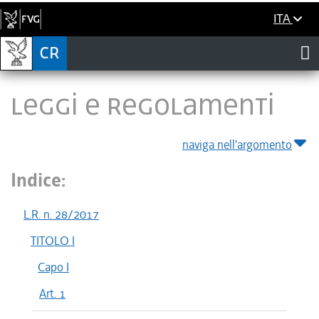
ITA
LEGGI E REGOLAMENTI
naviga nell'argomento
Indice:
L.R. n. 28/2017
TITOLO I
Capo I
Art. 1