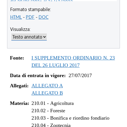
dal 20/05/2021 al 31/12/2022
dal 12/11/2020 al 19/05/2021
Formato stampabile:
dal 29/03/2018 al 11/11/2020
HTML
-
PDF
-
DOC
dal 05/01/2018 al 28/03/2018
Visualizza:
dal 01/01/2018 al 04/01/2018
dal 27/07/2017 al 31/12/2017
Fonte:
I SUPPLEMENTO ORDINARIO N. 23
DEL 26 LUGLIO 2017
Data di entrata in vigore:
27/07/2017
Allegati:
ALLEGATO A
ALLEGATO B
Materia:
210.01
-
Agricoltura
210.02
-
Foreste
210.03
-
Bonifica e riordino fondiario
210.04
-
Zootecnia