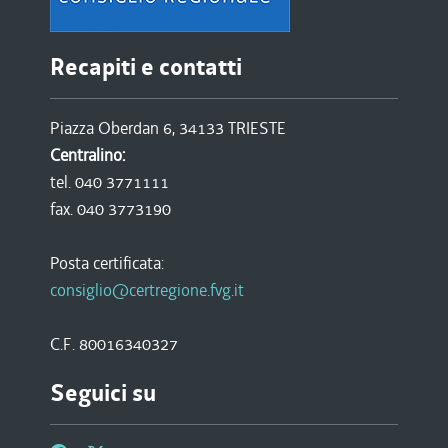
Recapiti e contatti
Piazza Oberdan 6, 34133 TRIESTE
Centralino:
tel. 040 3771111
fax. 040 3773190
Posta certificata:
consiglio@certregione.fvg.it
C.F. 80016340327
Seguici su