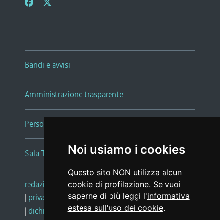
Bandi e avvisi
Amministrazione trasparente
Persone e Uffici
Noi usiamo i cookies
Sala Tiziano Tessitori
Questo sito NON utilizza alcun
redazione web
|
note legali
|
glossario
cookie di profilazione. Se vuoi
saperne di più leggi l'
informativa
|
privacy
|
social media policy
estesa sull'uso dei cookie
.
|
dichiarazione di accessibilità
|
feedback